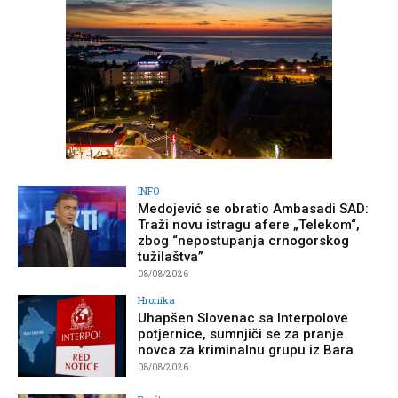
INFO
Medojević se obratio Ambasadi SAD:
Traži novu istragu afere „Telekom“,
zbog “nepostupanja crnogorskog
tužilaštva”
08/08/2026
Hronika
Uhapšen Slovenac sa Interpolove
potjernice, sumnjiči se za pranje
novca za kriminalnu grupu iz Bara
08/08/2026