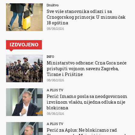
Društvo
Sve više stanovnika odlazi i sa
Crnogorskog primorja: U minusu čak
18 opština
08/08/2026
IZDVOJENO
INFO
Ministarstvo odbrane: Crna Gora neće
pristupiti vojnom savezu Zagreba,
Tirane i Prištine
08/08/2026
A PLUS TV
Perić: Imamo posla sa neodgovornom
izvršnom vlašću, nijedna odluka nije
blokirana
08/08/2026
A PLUS TV
Perić za Aplus: Ne blokiramo rad