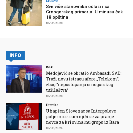
Društvo
Sve više stanovnika odlazi i sa
Crnogorskog primorja: U minusu čak
18 opština
08/08/2026
INFO
INFO
Medojević se obratio Ambasadi SAD:
Traži novu istragu afere „Telekom“,
zbog “nepostupanja crnogorskog
tužilaštva”
08/08/2026
Hronika
Uhapšen Slovenac sa Interpolove
potjernice, sumnjiči se za pranje
novca za kriminalnu grupu iz Bara
08/08/2026