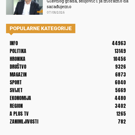
Glavnog grada, Mujović i ja moramo da
sarađujemo
07/08/2026
POPULARNE KATEGORIJE
INFO
44963
POLITIKA
13149
HRONIKA
10456
DRUŠTVO
9326
MAGAZIN
6873
SPORT
6040
SVIJET
5669
EKONOMIJA
4480
REGION
3402
A PLUS TV
1265
ZANIMLJIVOSTI
782