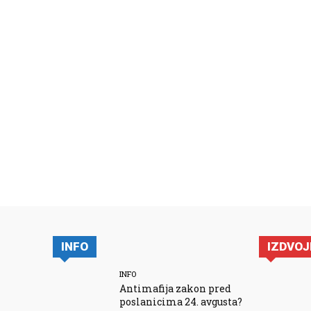
INFO
IZDVO
INFO
Antimafija zakon pred
poslanicima 24. avgusta?