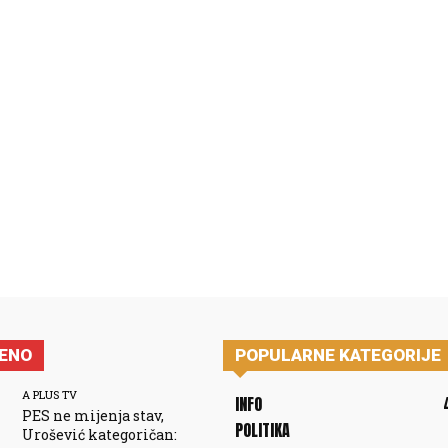
JENO
POPULARNE KATEGORIJE
A PLUS TV
INFO
PES ne mijenja stav,
POLITIKA
Urošević kategoričan: