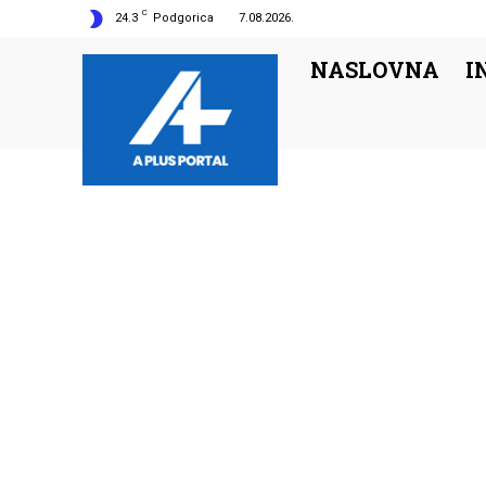
C
24.3
Podgorica
7.08.2026.
NASLOVNA
I