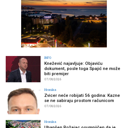
INFO
Knežević najavljuje: Objaviću
dokument, posle toga Spajić ne može
biti premijer
07/08/2026
Hronika
Zvicer neće robijati 56 godina: Kazne
se ne sabiraju prostom računicom
07/08/2026
Hronika
Uhapšen Rožajac osumnjičen da je