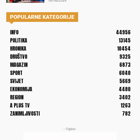
05/08/2026
POPULARNE KATEGORIJE
INFO
44956
POLITIKA
13145
HRONIKA
10454
DRUŠTVO
9325
MAGAZIN
6873
SPORT
6040
SVIJET
5669
EKONOMIJA
4480
REGION
3402
A PLUS TV
1263
ZANIMLJIVOSTI
782
- Oglasi-