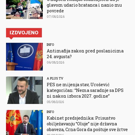
glavom udario bratanca i nanio mu
povrede
07/08/2026
IZDVOJENO
INFO
Antimafija zakon pred poslanicima
24. avgusta?
06/08/2026
A PLUS TV
PES ne mijenja stav, Urošević
kategoričan: “Nema saradnje sa DPS
ni nakon izbora 2027. godine”
05/08/2026
INFO
Kabinet predsjednika: Prisustvo
obilježavanju “Oluje” nije državna
obaveza, Crna Gora da poštuje sve žrtve