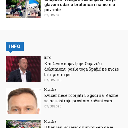
glavom udario bratanca i nanio mu
povrede
07/08/2026
INFO
INFO
Knežević najavljuje: Objaviću
dokument, posle toga Spajić ne može
biti premijer
07/08/2026
Hronika
Zvicer neće robijati 56 godina: Kazne
se ne sabiraju prostom računicom
07/08/2026
Hronika
Uhapšen Rožajac osumnjičen da je