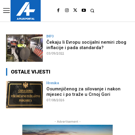
UK
LONDON NEWS
INFO
Čekaju li Evropu socijalni nemiri zbog
inflacije i pada standarda?
03/09/2022
OSTALE VIJESTI
Hronika
Osumnjičenog za silovanje i nakon
mjesec i po traže u Crnoj Gori
07/08/2026
- Advertisement -