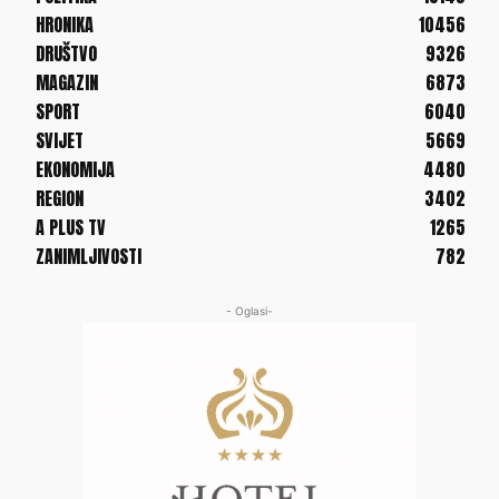
HRONIKA
10456
DRUŠTVO
9326
MAGAZIN
6873
SPORT
6040
SVIJET
5669
EKONOMIJA
4480
REGION
3402
A PLUS TV
1265
ZANIMLJIVOSTI
782
- Oglasi-