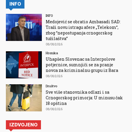
INFO
INFO
Medojević se obratio Ambasadi SAD:
Traži novu istragu afere „Telekom“,
zbog “nepostupanja crnogorskog
tužilaštva”
08/08/2026
Hronika
Uhapšen Slovenac sa Interpolove
potjernice, sumnjiči se za pranje
novca za kriminalnu grupu iz Bara
08/08/2026
Društvo
Sve više stanovnika odlazi i sa
Crnogorskog primorja: U minusu čak
18 opština
08/08/2026
IZDVOJENO