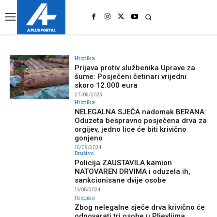
UK
LONDON NEWS
Hronika
Prijava protiv službenika Uprave za
šume: Posječeni četinari vrijedni
skoro 12.000 eura
27/05/2025
Hronika
NELEGALNA SJEČA nadomak BERANA:
Oduzeta bespravno posječena drva za
orgijev, jedno lice će biti krivično
gonjeno
16/09/2024
Društvo
Policija ZAUSTAVILA kamion
NATOVAREN DRVIMA i oduzela ih,
sankcionisane dvije osobe
14/08/2024
Hronika
Zbog nelegalne sječe drva krivično će
odgovarati tri osobe u Pljevljima