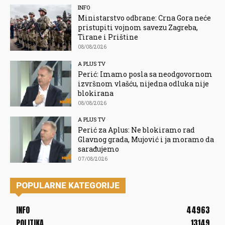
INFO
Ministarstvo odbrane: Crna Gora neće
pristupiti vojnom savezu Zagreba,
Tirane i Prištine
08/08/2026
A PLUS TV
Perić: Imamo posla sa neodgovornom
izvršnom vlašću, nijedna odluka nije
blokirana
08/08/2026
A PLUS TV
Perić za Aplus: Ne blokiramo rad
Glavnog grada, Mujović i ja moramo da
sarađujemo
07/08/2026
POPULARNE KATEGORIJE
INFO
44963
POLITIKA
13149