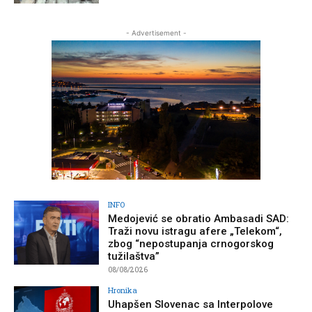
- Advertisement -
INFO
Medojević se obratio Ambasadi SAD:
Traži novu istragu afere „Telekom“,
zbog “nepostupanja crnogorskog
tužilaštva”
08/08/2026
Hronika
Uhapšen Slovenac sa Interpolove