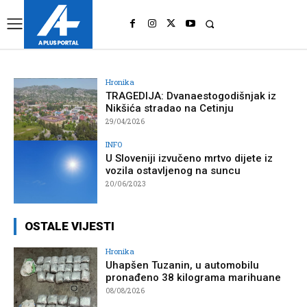
UK
LONDON NEWS
Hronika
TRAGEDIJA: Dvanaestogodišnjak iz
Nikšića stradao na Cetinju
29/04/2026
INFO
U Sloveniji izvučeno mrtvo dijete iz
vozila ostavljenog na suncu
20/06/2023
OSTALE VIJESTI
Hronika
Uhapšen Tuzanin, u automobilu
pronađeno 38 kilograma marihuane
08/08/2026