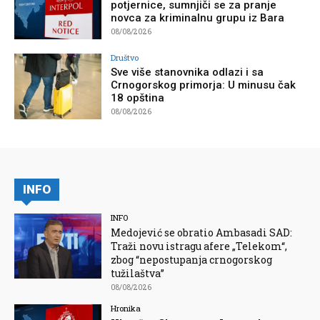
potjernice, sumnjiči se za pranje
novca za kriminalnu grupu iz Bara
08/08/2026
Društvo
Sve više stanovnika odlazi i sa
Crnogorskog primorja: U minusu čak
18 opština
08/08/2026
INFO
INFO
Medojević se obratio Ambasadi SAD:
Traži novu istragu afere „Telekom“,
zbog “nepostupanja crnogorskog
tužilaštva”
08/08/2026
Hronika