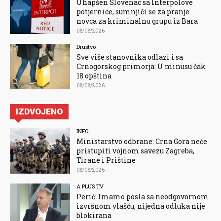
Uhapšen Slovenac sa Interpolove
potjernice, sumnjiči se za pranje
novca za kriminalnu grupu iz Bara
08/08/2026
Društvo
Sve više stanovnika odlazi i sa
Crnogorskog primorja: U minusu čak
18 opština
08/08/2026
IZDVOJENO
INFO
Ministarstvo odbrane: Crna Gora neće
pristupiti vojnom savezu Zagreba,
Tirane i Prištine
08/08/2026
A PLUS TV
Perić: Imamo posla sa neodgovornom
izvršnom vlašću, nijedna odluka nije
blokirana