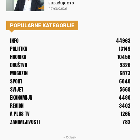
sarađujemo
07/08/2026
POPULARNE KATEGORIJE
INFO
44963
POLITIKA
13149
HRONIKA
10456
DRUŠTVO
9326
MAGAZIN
6873
SPORT
6040
SVIJET
5669
EKONOMIJA
4480
REGION
3402
A PLUS TV
1265
ZANIMLJIVOSTI
782
- Oglasi-