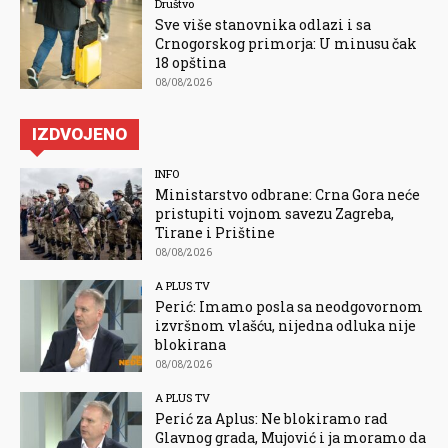
Društvo
Sve više stanovnika odlazi i sa
Crnogorskog primorja: U minusu čak
18 opština
08/08/2026
IZDVOJENO
INFO
Ministarstvo odbrane: Crna Gora neće
pristupiti vojnom savezu Zagreba,
Tirane i Prištine
08/08/2026
A PLUS TV
Perić: Imamo posla sa neodgovornom
izvršnom vlašću, nijedna odluka nije
blokirana
08/08/2026
A PLUS TV
Perić za Aplus: Ne blokiramo rad
Glavnog grada, Mujović i ja moramo da