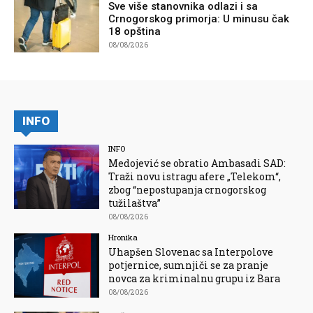
Sve više stanovnika odlazi i sa
Crnogorskog primorja: U minusu čak
18 opština
08/08/2026
INFO
INFO
Medojević se obratio Ambasadi SAD:
Traži novu istragu afere „Telekom“,
zbog “nepostupanja crnogorskog
tužilaštva”
08/08/2026
Hronika
Uhapšen Slovenac sa Interpolove
potjernice, sumnjiči se za pranje
novca za kriminalnu grupu iz Bara
08/08/2026