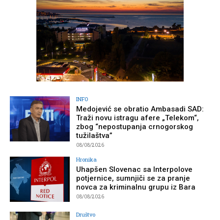
INFO
Medojević se obratio Ambasadi SAD:
Traži novu istragu afere „Telekom“,
zbog “nepostupanja crnogorskog
tužilaštva”
08/08/2026
Hronika
Uhapšen Slovenac sa Interpolove
potjernice, sumnjiči se za pranje
novca za kriminalnu grupu iz Bara
08/08/2026
Društvo