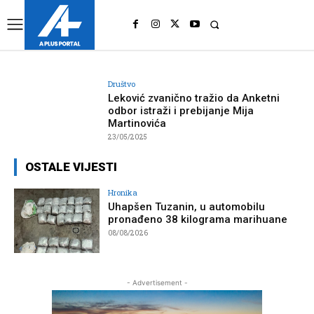
UK
LONDON NEWS
Društvo
Leković zvanično tražio da Anketni
odbor istraži i prebijanje Mija
Martinovića
23/05/2025
OSTALE VIJESTI
Hronika
Uhapšen Tuzanin, u automobilu
pronađeno 38 kilograma marihuane
08/08/2026
- Advertisement -