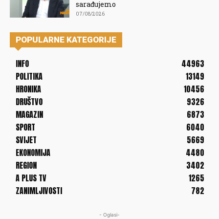
sarađujemo
07/08/2026
POPULARNE KATEGORIJE
INFO
44963
POLITIKA
13149
HRONIKA
10456
DRUŠTVO
9326
MAGAZIN
6873
SPORT
6040
SVIJET
5669
EKONOMIJA
4480
REGION
3402
A PLUS TV
1265
ZANIMLJIVOSTI
782
- Oglasi-