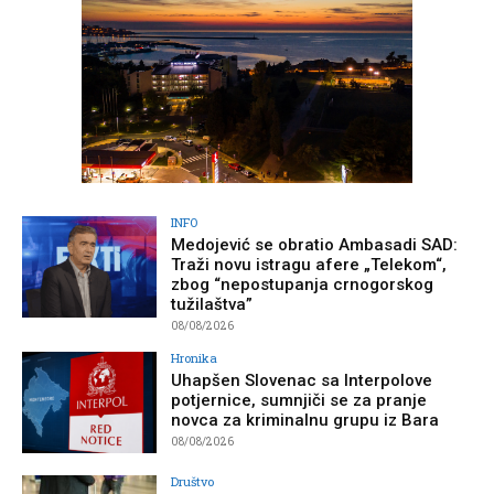
INFO
Medojević se obratio Ambasadi SAD:
Traži novu istragu afere „Telekom“,
zbog “nepostupanja crnogorskog
tužilaštva”
08/08/2026
Hronika
Uhapšen Slovenac sa Interpolove
potjernice, sumnjiči se za pranje
novca za kriminalnu grupu iz Bara
08/08/2026
Društvo