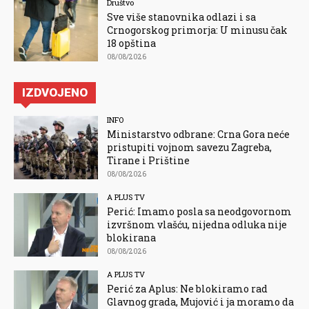
Društvo
Sve više stanovnika odlazi i sa
Crnogorskog primorja: U minusu čak
18 opština
08/08/2026
IZDVOJENO
INFO
Ministarstvo odbrane: Crna Gora neće
pristupiti vojnom savezu Zagreba,
Tirane i Prištine
08/08/2026
A PLUS TV
Perić: Imamo posla sa neodgovornom
izvršnom vlašću, nijedna odluka nije
blokirana
08/08/2026
A PLUS TV
Perić za Aplus: Ne blokiramo rad
Glavnog grada, Mujović i ja moramo da