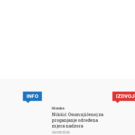
INFO
IZDVO
Hronika
Nikšić: Osumnjičenoj za
proganjanje određena
mjera nadzora
06/08/2026