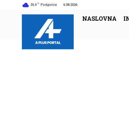
C
35.4
Podgorica
6.08.2026.
NASLOVNA
I