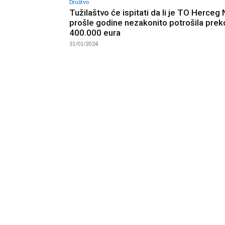
Društvo
Tužilaštvo će ispitati da li je TO Herceg 
prošle godine nezakonito potrošila prek
400.000 eura
31/01/2024