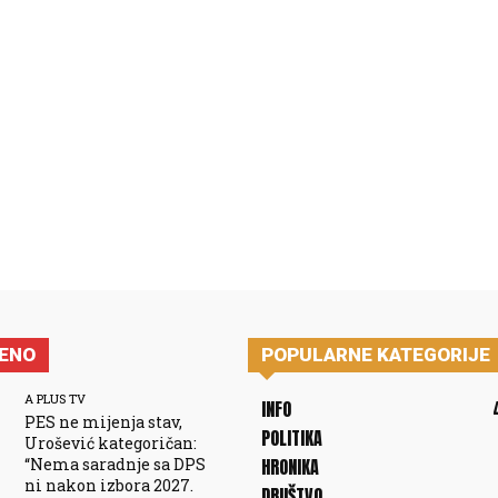
JENO
POPULARNE KATEGORIJE
A PLUS TV
INFO
PES ne mijenja stav,
POLITIKA
Urošević kategoričan:
“Nema saradnje sa DPS
HRONIKA
ni nakon izbora 2027.
DRUŠTVO