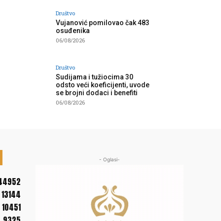
Društvo
Vujanović pomilovao čak 483
osuđenika
06/08/2026
Društvo
Sudijama i tužiocima 30
odsto veći koeficijenti, uvode
se brojni dodaci i benefiti
06/08/2026
- Oglasi-
44952
13144
10451
9325