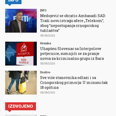
INFO
INFO
Medojević se obratio Ambasadi SAD:
Traži novu istragu afere „Telekom“,
zbog “nepostupanja crnogorskog
tužilaštva”
08/08/2026
Hronika
Uhapšen Slovenac sa Interpolove
potjernice, sumnjiči se za pranje
novca za kriminalnu grupu iz Bara
08/08/2026
Društvo
Sve više stanovnika odlazi i sa
Crnogorskog primorja: U minusu čak
18 opština
08/08/2026
IZDVOJENO