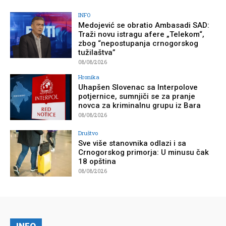
INFO
Medojević se obratio Ambasadi SAD:
Traži novu istragu afere „Telekom“,
zbog “nepostupanja crnogorskog
tužilaštva”
08/08/2026
Hronika
Uhapšen Slovenac sa Interpolove
potjernice, sumnjiči se za pranje
novca za kriminalnu grupu iz Bara
08/08/2026
Društvo
Sve više stanovnika odlazi i sa
Crnogorskog primorja: U minusu čak
18 opština
08/08/2026