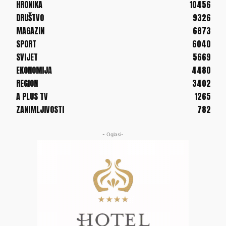
HRONIKA
10456
DRUŠTVO
9326
MAGAZIN
6873
SPORT
6040
SVIJET
5669
EKONOMIJA
4480
REGION
3402
A PLUS TV
1265
ZANIMLJIVOSTI
782
- Oglasi-