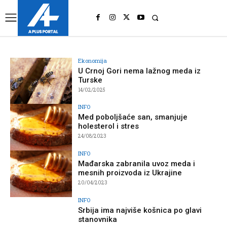
UK
LONDON NEWS
Ekonomija
U Crnoj Gori nema lažnog meda iz
Turske
14/02/2025
INFO
Med poboljšaće san, smanjuje
holesterol i stres
24/08/2023
INFO
Mađarska zabranila uvoz meda i
mesnih proizvoda iz Ukrajine
20/04/2023
INFO
Srbija ima najviše košnica po glavi
stanovnika