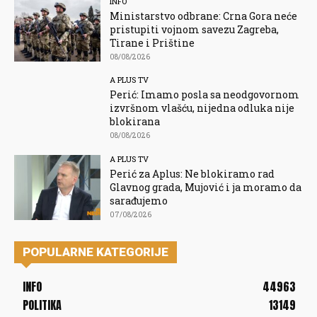
INFO
Ministarstvo odbrane: Crna Gora neće
pristupiti vojnom savezu Zagreba,
Tirane i Prištine
08/08/2026
A PLUS TV
Perić: Imamo posla sa neodgovornom
izvršnom vlašću, nijedna odluka nije
blokirana
08/08/2026
A PLUS TV
Perić za Aplus: Ne blokiramo rad
Glavnog grada, Mujović i ja moramo da
sarađujemo
07/08/2026
POPULARNE KATEGORIJE
INFO
44963
POLITIKA
13149