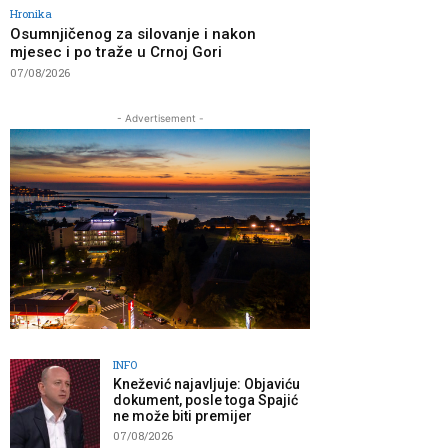
Hronika
Osumnjičenog za silovanje i nakon
mjesec i po traže u Crnoj Gori
07/08/2026
- Advertisement -
INFO
Knežević najavljuje: Objaviću
dokument, posle toga Spajić
ne može biti premijer
07/08/2026