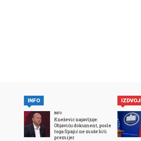
INFO
IZDVO
INFO
Knežević najavljuje:
Objaviću dokument, posle
toga Spajić ne može biti
premijer