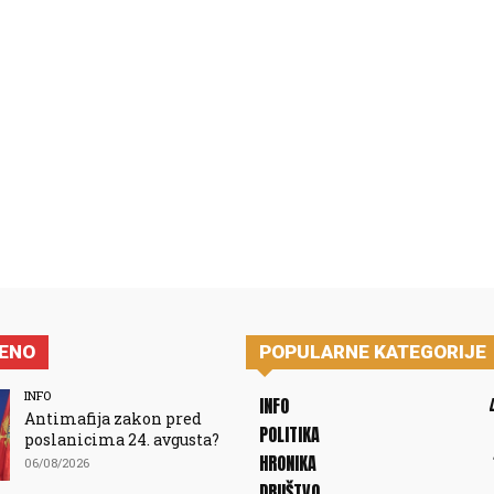
JENO
POPULARNE KATEGORIJE
INFO
INFO
Antimafija zakon pred
POLITIKA
poslanicima 24. avgusta?
HRONIKA
06/08/2026
DRUŠTVO