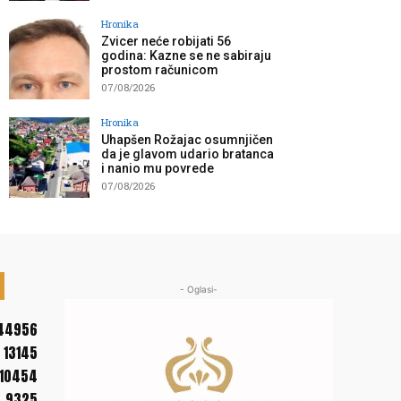
Hronika
Zvicer neće robijati 56
godina: Kazne se ne sabiraju
prostom računicom
07/08/2026
Hronika
Uhapšen Rožajac osumnjičen
da je glavom udario bratanca
i nanio mu povrede
07/08/2026
- Oglasi-
44956
13145
10454
9325