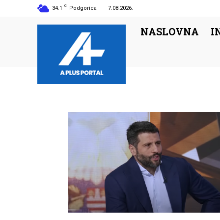
C
34.1
Podgorica
7.08.2026.
NASLOVNA
I