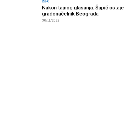
INFO
Nakon tajnog glasanja: Šapić ostaje
gradonačelnik Beograda
30/11/2022