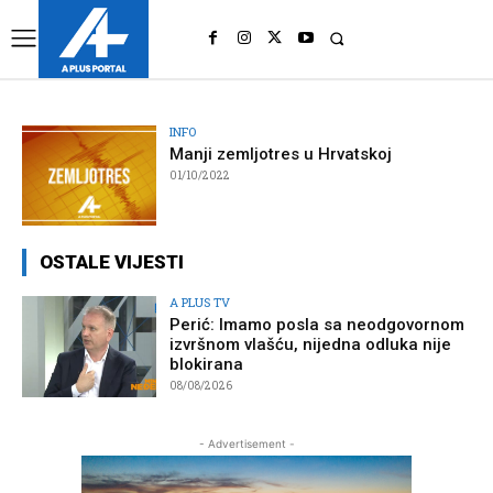
UK
LONDON NEWS
INFO
Manji zemljotres u Hrvatskoj
01/10/2022
OSTALE VIJESTI
A PLUS TV
Perić: Imamo posla sa neodgovornom
izvršnom vlašću, nijedna odluka nije
blokirana
08/08/2026
- Advertisement -