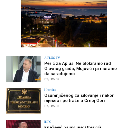
A PLUS TV
Perić za Aplus: Ne blokiramo rad
Glavnog grada, Mujović i ja moramo
da sarađujemo
07/08/2026
Hronika
Osumnjičenog za silovanje i nakon
mjesec i po traže u Crnoj Gori
07/08/2026
INFO
Knežević najavljuje: Objaviću