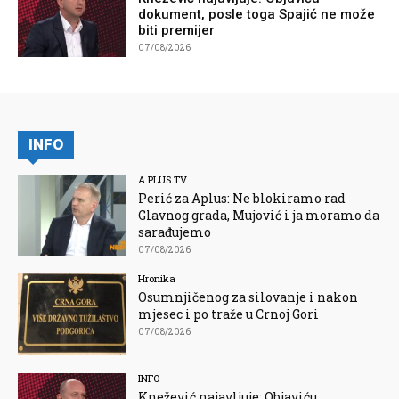
dokument, posle toga Spajić ne može
biti premijer
07/08/2026
INFO
A PLUS TV
Perić za Aplus: Ne blokiramo rad
Glavnog grada, Mujović i ja moramo da
sarađujemo
07/08/2026
Hronika
Osumnjičenog za silovanje i nakon
mjesec i po traže u Crnoj Gori
07/08/2026
INFO
Knežević najavljuje: Objaviću