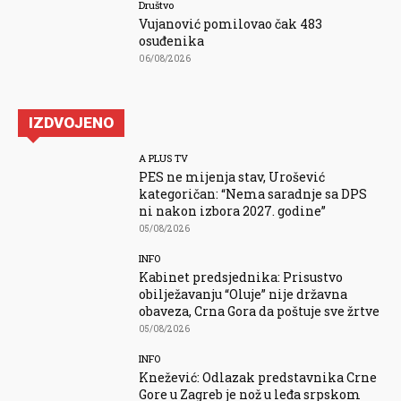
Društvo
Vujanović pomilovao čak 483
osuđenika
06/08/2026
IZDVOJENO
A PLUS TV
PES ne mijenja stav, Urošević
kategoričan: “Nema saradnje sa DPS
ni nakon izbora 2027. godine”
05/08/2026
INFO
Kabinet predsjednika: Prisustvo
obilježavanju “Oluje” nije državna
obaveza, Crna Gora da poštuje sve žrtve
05/08/2026
INFO
Knežević: Odlazak predstavnika Crne
Gore u Zagreb je nož u leđa srpskom