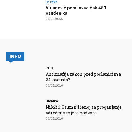
Društvo
Vujanović pomilovao čak 483
osuđenika
06/08/2026
INFO
INFO
Antimafija zakon pred poslanicima
24. avgusta?
06/08/2026
Hronika
Nikšić: Osumnjičenoj za proganjanje
određena mjera nadzora
06/08/2026