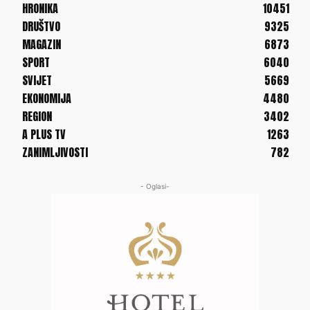
HRONIKA
10451
DRUŠTVO
9325
MAGAZIN
6873
SPORT
6040
SVIJET
5669
EKONOMIJA
4480
REGION
3402
A PLUS TV
1263
ZANIMLJIVOSTI
782
- Oglasi-