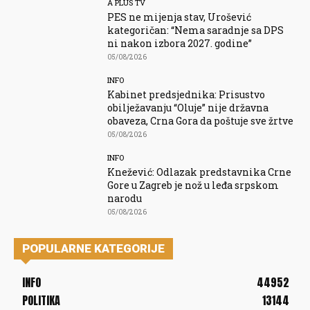
A PLUS TV
PES ne mijenja stav, Urošević
kategoričan: “Nema saradnje sa DPS
ni nakon izbora 2027. godine”
05/08/2026
INFO
Kabinet predsjednika: Prisustvo
obilježavanju “Oluje” nije državna
obaveza, Crna Gora da poštuje sve žrtve
05/08/2026
INFO
Knežević: Odlazak predstavnika Crne
Gore u Zagreb je nož u leđa srpskom
narodu
05/08/2026
POPULARNE KATEGORIJE
INFO
44952
POLITIKA
13144