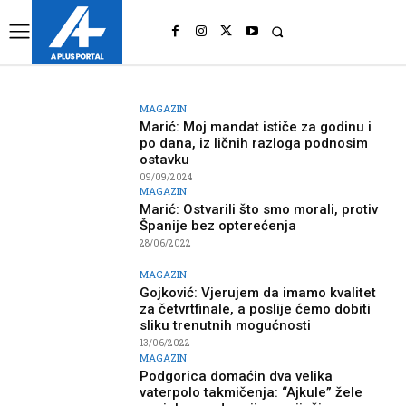
UK
LONDON NEWS
MAGAZIN
Marić: Moj mandat ističe za godinu i
po dana, iz ličnih razloga podnosim
ostavku
09/09/2024
MAGAZIN
Marić: Ostvarili što smo morali, protiv
Španije bez opterećenja
28/06/2022
MAGAZIN
Gojković: Vjerujem da imamo kvalitet
za četvrtfinale, a poslije ćemo dobiti
sliku trenutnih mogućnosti
13/06/2022
MAGAZIN
Podgorica domaćin dva velika
vaterpolo takmičenja: “Ajkule” žele