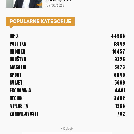
07/08/2026
POPULARNE KATEGORIJE
INFO
44965
POLITIKA
13149
HRONIKA
10457
DRUŠTVO
9326
MAGAZIN
6873
SPORT
6040
SVIJET
5669
EKONOMIJA
4481
REGION
3402
A PLUS TV
1265
ZANIMLJIVOSTI
782
- Oglasi-