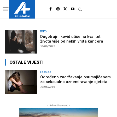
UK
LONDON NEWS
INFO
Dugotrajni kovid utiče na kvalitet
života više od nekih vrsta kancera
10/06/2023
OSTALE VIJESTI
Hronika
Određeno zadržavanje osumnjičenom
za seksualno uznemiravanje djeteta
10/08/2026
- Advertisement -