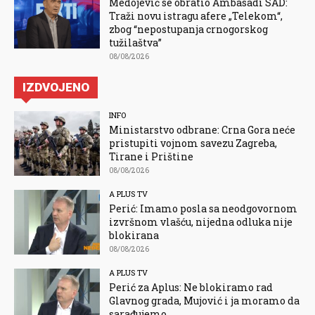
Medojević se obratio Ambasadi SAD:
Traži novu istragu afere „Telekom“,
zbog “nepostupanja crnogorskog
tužilaštva”
08/08/2026
IZDVOJENO
INFO
Ministarstvo odbrane: Crna Gora neće
pristupiti vojnom savezu Zagreba,
Tirane i Prištine
08/08/2026
A PLUS TV
Perić: Imamo posla sa neodgovornom
izvršnom vlašću, nijedna odluka nije
blokirana
08/08/2026
A PLUS TV
Perić za Aplus: Ne blokiramo rad
Glavnog grada, Mujović i ja moramo da
sarađujemo