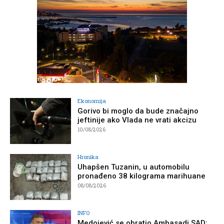
Ekonomija
Gorivo bi moglo da bude značajno
jeftinije ako Vlada ne vrati akcizu
10/08/2026
Hronika
Uhapšen Tuzanin, u automobilu
pronađeno 38 kilograma marihuane
08/08/2026
INFO
Medojević se obratio Ambasadi SAD: