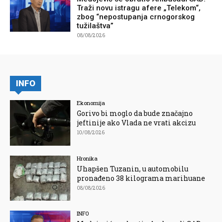
Traži novu istragu afere „Telekom“,
zbog “nepostupanja crnogorskog
tužilaštva”
08/08/2026
INFO
Ekonomija
Gorivo bi moglo da bude značajno
jeftinije ako Vlada ne vrati akcizu
10/08/2026
Hronika
Uhapšen Tuzanin, u automobilu
pronađeno 38 kilograma marihuane
08/08/2026
INFO