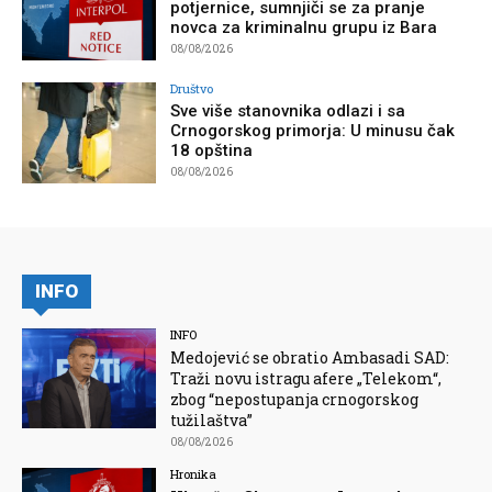
potjernice, sumnjiči se za pranje
novca za kriminalnu grupu iz Bara
08/08/2026
Društvo
Sve više stanovnika odlazi i sa
Crnogorskog primorja: U minusu čak
18 opština
08/08/2026
INFO
INFO
Medojević se obratio Ambasadi SAD:
Traži novu istragu afere „Telekom“,
zbog “nepostupanja crnogorskog
tužilaštva”
08/08/2026
Hronika