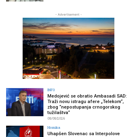
- Advertisement -
INFO
Medojević se obratio Ambasadi SAD:
Traži novu istragu afere „Telekom“,
zbog “nepostupanja crnogorskog
tužilaštva”
08/08/2026
Hronika
Uhapšen Slovenac sa Interpolove