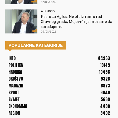
08/08/2026
A PLUS TV
Perić za Aplus: Ne blokiramo rad
Glavnog grada, Mujović i ja moramo da
sarađujemo
07/08/2026
POPULARNE KATEGORIJE
INFO
44963
POLITIKA
13149
HRONIKA
10456
DRUŠTVO
9326
MAGAZIN
6873
SPORT
6040
SVIJET
5669
EKONOMIJA
4480
REGION
3402