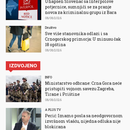
Uhapšen Slovenac sa Interpolove
potjernice, sumnjiči se za pranje
novca za kriminalnu grupu iz Bara
08/08/2026
Društvo
Sve više stanovnika odlazi i sa
Crnogorskog primorja: U minusu čak
18 opština
08/08/2026
IZDVOJENO
INFO
Ministarstvo odbrane: Crna Gora neće
pristupiti vojnom savezu Zagreba,
Tirane i Prištine
08/08/2026
A PLUS TV
Perić: Imamo posla sa neodgovornom
izvršnom vlašću, nijedna odluka nije
blokirana