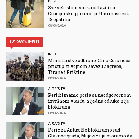
Društvo
Sve više stanovnika odlazi i sa
Crnogorskog primorja: U minusu čak
18 opština
08/08/2026
IZDVOJENO
INFO
Ministarstvo odbrane: Crna Gora neće
pristupiti vojnom savezu Zagreba,
Tirane i Prištine
08/08/2026
A PLUS TV
Perić: Imamo posla sa neodgovornom
izvršnom vlašću, nijedna odluka nije
blokirana
08/08/2026
A PLUS TV
Perić za Aplus: Ne blokiramo rad
Glavnog grada, Mujović i ja moramo da