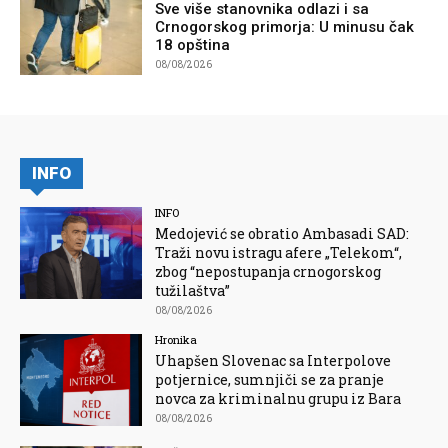
Sve više stanovnika odlazi i sa
Crnogorskog primorja: U minusu čak
18 opština
08/08/2026
INFO
INFO
Medojević se obratio Ambasadi SAD:
Traži novu istragu afere „Telekom“,
zbog “nepostupanja crnogorskog
tužilaštva”
08/08/2026
Hronika
Uhapšen Slovenac sa Interpolove
potjernice, sumnjiči se za pranje
novca za kriminalnu grupu iz Bara
08/08/2026