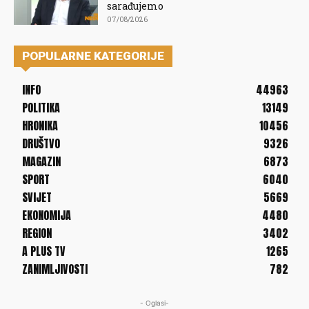
sarađujemo
07/08/2026
POPULARNE KATEGORIJE
INFO
44963
POLITIKA
13149
HRONIKA
10456
DRUŠTVO
9326
MAGAZIN
6873
SPORT
6040
SVIJET
5669
EKONOMIJA
4480
REGION
3402
A PLUS TV
1265
ZANIMLJIVOSTI
782
- Oglasi-