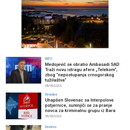
INFO
Medojević se obratio Ambasadi SAD:
Traži novu istragu afere „Telekom“,
zbog “nepostupanja crnogorskog
tužilaštva”
08/08/2026
Hronika
Uhapšen Slovenac sa Interpolove
potjernice, sumnjiči se za pranje
novca za kriminalnu grupu iz Bara
08/08/2026
Društvo