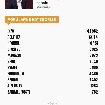
narodu
05/08/2026
POPULARNE KATEGORIJE
INFO
44952
POLITIKA
13144
HRONIKA
10451
DRUŠTVO
9325
MAGAZIN
6873
SPORT
6040
SVIJET
5669
EKONOMIJA
4480
REGION
3402
A PLUS TV
1263
ZANIMLJIVOSTI
782
- Oglasi-