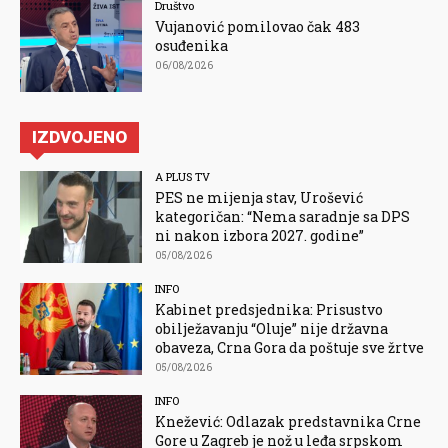
Društvo
Vujanović pomilovao čak 483
osuđenika
06/08/2026
IZDVOJENO
A PLUS TV
PES ne mijenja stav, Urošević
kategoričan: “Nema saradnje sa DPS
ni nakon izbora 2027. godine”
05/08/2026
INFO
Kabinet predsjednika: Prisustvo
obilježavanju “Oluje” nije državna
obaveza, Crna Gora da poštuje sve žrtve
05/08/2026
INFO
Knežević: Odlazak predstavnika Crne
Gore u Zagreb je nož u leđa srpskom