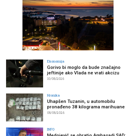
Ekonomija
Gorivo bi moglo da bude značajno
jeftinije ako Vlada ne vrati akcizu
10/08/2026
Hronika
Uhapšen Tuzanin, u automobilu
pronađeno 38 kilograma marihuane
08/08/2026
INFO
Medojević se obratio Ambasadi SAD: