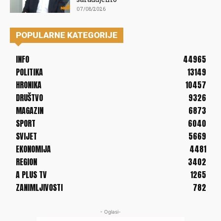
07/08/2026
POPULARNE KATEGORIJE
INFO
44965
POLITIKA
13149
HRONIKA
10457
DRUŠTVO
9326
MAGAZIN
6873
SPORT
6040
SVIJET
5669
EKONOMIJA
4481
REGION
3402
A PLUS TV
1265
ZANIMLJIVOSTI
782
- Oglasi-