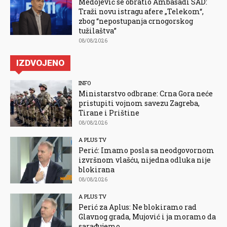
Medojević se obratio Ambasadi SAD:
Traži novu istragu afere „Telekom“,
zbog “nepostupanja crnogorskog
tužilaštva”
08/08/2026
IZDVOJENO
INFO
Ministarstvo odbrane: Crna Gora neće
pristupiti vojnom savezu Zagreba,
Tirane i Prištine
08/08/2026
A PLUS TV
Perić: Imamo posla sa neodgovornom
izvršnom vlašću, nijedna odluka nije
blokirana
08/08/2026
A PLUS TV
Perić za Aplus: Ne blokiramo rad
Glavnog grada, Mujović i ja moramo da
sarađujemo