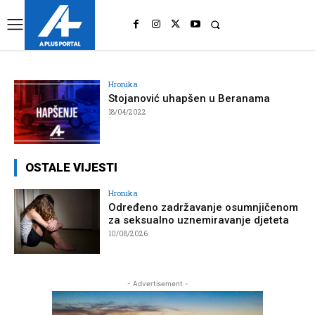
UK
LONDON NEWS
Hronika
Stojanović uhapšen u Beranama
18/04/2022
OSTALE VIJESTI
Hronika
Određeno zadržavanje osumnjičenom
za seksualno uznemiravanje djeteta
10/08/2026
- Advertisement -