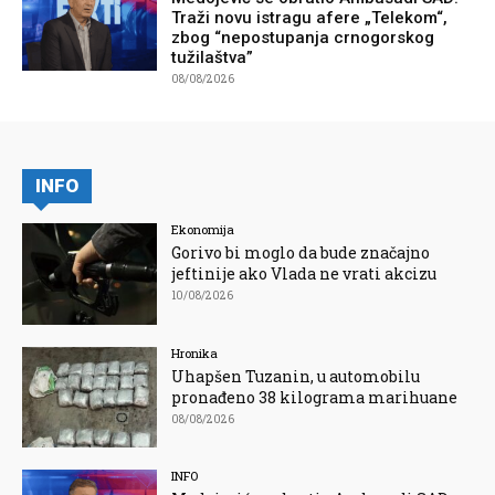
Traži novu istragu afere „Telekom“,
zbog “nepostupanja crnogorskog
tužilaštva”
08/08/2026
INFO
Ekonomija
Gorivo bi moglo da bude značajno
jeftinije ako Vlada ne vrati akcizu
10/08/2026
Hronika
Uhapšen Tuzanin, u automobilu
pronađeno 38 kilograma marihuane
08/08/2026
INFO