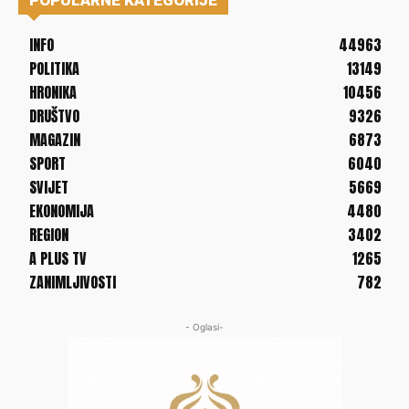
INFO
44963
POLITIKA
13149
HRONIKA
10456
DRUŠTVO
9326
MAGAZIN
6873
SPORT
6040
SVIJET
5669
EKONOMIJA
4480
REGION
3402
A PLUS TV
1265
ZANIMLJIVOSTI
782
- Oglasi-