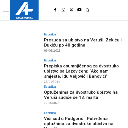
UK
LONDON NEWS
Hronika
Presuda za ubistvo na Veruši: Zekiću i
Đukiću po 40 godina
09/05/2025
Hronika
Prepiska osumnjičenog za dvostruko
ubistvo sa Lazovićem: “Ako nam
smjeste, idu Veljović i Banovići”
22/01/2024
Hronika
Optuženima za dvostruko ubistvo na
Veruši sudiće se 13. marta
11/02/2023
Hronika
Viši sud u Podgorici: Potvrđena
optužnica za dvostruko ubistvo na