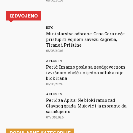
08/08/2026
IZDVOJENO
INFO
Ministarstvo odbrane: Crna Gora neće
pristupiti vojnom savezu Zagreba,
Tirane i Prištine
08/08/2026
A PLUS TV
Perić: Imamo posla sa neodgovornom
izvršnom vlašću, nijedna odluka nije
blokirana
08/08/2026
A PLUS TV
Perić za Aplus: Ne blokiramo rad
Glavnog grada, Mujović i ja moramo da
sarađujemo
07/08/2026
POPULARNE KATEGORIJE