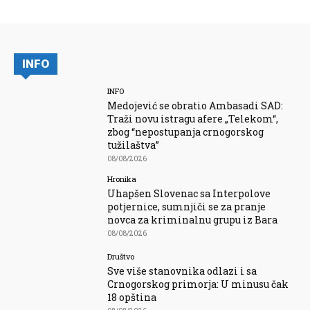
INFO
INFO
Medojević se obratio Ambasadi SAD:
Traži novu istragu afere „Telekom“,
zbog “nepostupanja crnogorskog
tužilaštva”
08/08/2026
Hronika
Uhapšen Slovenac sa Interpolove
potjernice, sumnjiči se za pranje
novca za kriminalnu grupu iz Bara
08/08/2026
Društvo
Sve više stanovnika odlazi i sa
Crnogorskog primorja: U minusu čak
18 opština