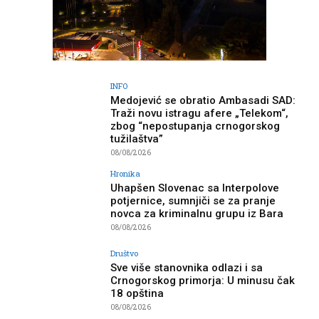
INFO
Medojević se obratio Ambasadi SAD:
Traži novu istragu afere „Telekom“,
zbog “nepostupanja crnogorskog
tužilaštva”
08/08/2026
Hronika
Uhapšen Slovenac sa Interpolove
potjernice, sumnjiči se za pranje
novca za kriminalnu grupu iz Bara
08/08/2026
Društvo
Sve više stanovnika odlazi i sa
Crnogorskog primorja: U minusu čak
18 opština
08/08/2026