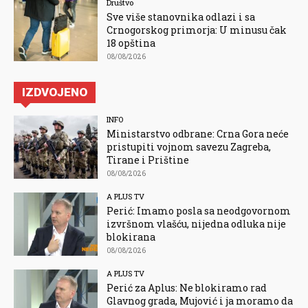
Društvo
Sve više stanovnika odlazi i sa
Crnogorskog primorja: U minusu čak
18 opština
08/08/2026
IZDVOJENO
INFO
Ministarstvo odbrane: Crna Gora neće
pristupiti vojnom savezu Zagreba,
Tirane i Prištine
08/08/2026
A PLUS TV
Perić: Imamo posla sa neodgovornom
izvršnom vlašću, nijedna odluka nije
blokirana
08/08/2026
A PLUS TV
Perić za Aplus: Ne blokiramo rad
Glavnog grada, Mujović i ja moramo da