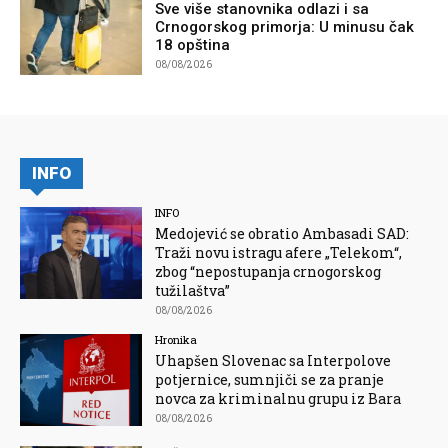
Sve više stanovnika odlazi i sa
Crnogorskog primorja: U minusu čak
18 opština
08/08/2026
INFO
INFO
Medojević se obratio Ambasadi SAD:
Traži novu istragu afere „Telekom“,
zbog “nepostupanja crnogorskog
tužilaštva”
08/08/2026
Hronika
Uhapšen Slovenac sa Interpolove
potjernice, sumnjiči se za pranje
novca za kriminalnu grupu iz Bara
08/08/2026