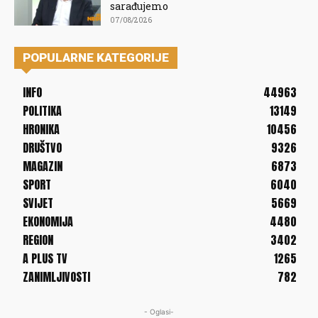
sarađujemo
07/08/2026
POPULARNE KATEGORIJE
INFO
44963
POLITIKA
13149
HRONIKA
10456
DRUŠTVO
9326
MAGAZIN
6873
SPORT
6040
SVIJET
5669
EKONOMIJA
4480
REGION
3402
A PLUS TV
1265
ZANIMLJIVOSTI
782
- Oglasi-