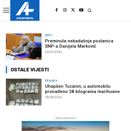
UK
LONDON NEWS
INFO
Preminula nekadašnja poslanica
SNP-a Danijela Marković
26/03/2024
OSTALE VIJESTI
Hronika
Uhapšen Tuzanin, u automobilu
pronađeno 38 kilograma marihuane
08/08/2026
- Advertisement -