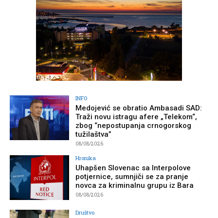
INFO
Medojević se obratio Ambasadi SAD:
Traži novu istragu afere „Telekom“,
zbog “nepostupanja crnogorskog
tužilaštva”
08/08/2026
Hronika
Uhapšen Slovenac sa Interpolove
potjernice, sumnjiči se za pranje
novca za kriminalnu grupu iz Bara
08/08/2026
Društvo