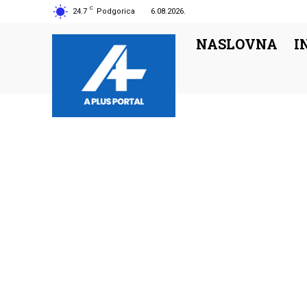
C
24.7
Podgorica
6.08.2026.
NASLOVNA
I