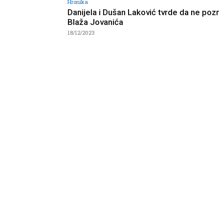
Hronika
Danijela i Dušan Laković tvrde da ne poz
Blaža Jovanića
18/12/2023