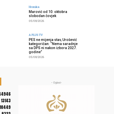
Hronika
Marović od 10. oktobra
slobodan čovjek
05/08/2026
A PLUS TV
PES ne mijenja stav, Urošević
kategoričan: “Nema saradnje
sa DPS ni nakon izbora 2027.
godine”
05/08/2026
- Oglasi-
44946
13143
10449
9322