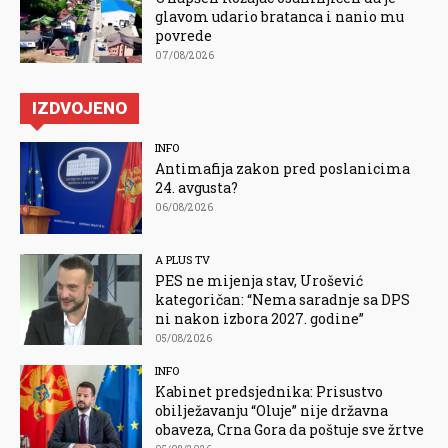
glavom udario bratanca i nanio mu
povrede
07/08/2026
IZDVOJENO
INFO
Antimafija zakon pred poslanicima
24. avgusta?
06/08/2026
A PLUS TV
PES ne mijenja stav, Urošević
kategoričan: “Nema saradnje sa DPS
ni nakon izbora 2027. godine”
05/08/2026
INFO
Kabinet predsjednika: Prisustvo
obilježavanju “Oluje” nije državna
obaveza, Crna Gora da poštuje sve žrtve