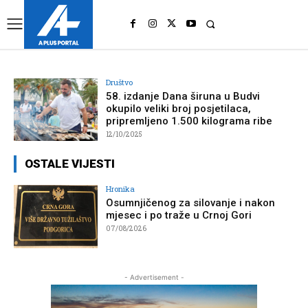
UK
LONDON NEWS
Društvo
58. izdanje Dana širuna u Budvi
okupilo veliki broj posjetilaca,
pripremljeno 1.500 kilograma ribe
12/10/2025
OSTALE VIJESTI
Hronika
Osumnjičenog za silovanje i nakon
mjesec i po traže u Crnoj Gori
07/08/2026
- Advertisement -