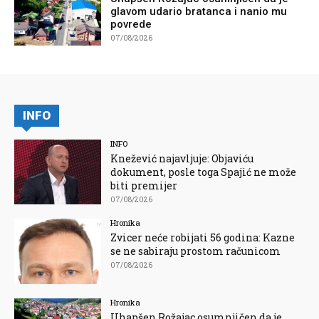
glavom udario bratanca i nanio mu
povrede
07/08/2026
INFO
INFO
Knežević najavljuje: Objaviću
dokument, posle toga Spajić ne može
biti premijer
07/08/2026
Hronika
Zvicer neće robijati 56 godina: Kazne
se ne sabiraju prostom računicom
07/08/2026
Hronika
Uhapšen Rožajac osumnjičen da je