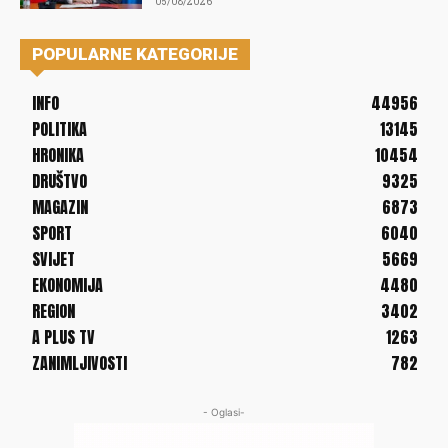
05/08/2026
POPULARNE KATEGORIJE
INFO
44956
POLITIKA
13145
HRONIKA
10454
DRUŠTVO
9325
MAGAZIN
6873
SPORT
6040
SVIJET
5669
EKONOMIJA
4480
REGION
3402
A PLUS TV
1263
ZANIMLJIVOSTI
782
- Oglasi-