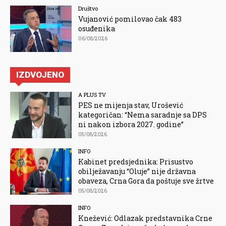
Društvo
Vujanović pomilovao čak 483
osuđenika
06/08/2026
IZDVOJENO
A PLUS TV
PES ne mijenja stav, Urošević
kategoričan: “Nema saradnje sa DPS
ni nakon izbora 2027. godine”
05/08/2026
INFO
Kabinet predsjednika: Prisustvo
obilježavanju “Oluje” nije državna
obaveza, Crna Gora da poštuje sve žrtve
05/08/2026
INFO
Knežević: Odlazak predstavnika Crne