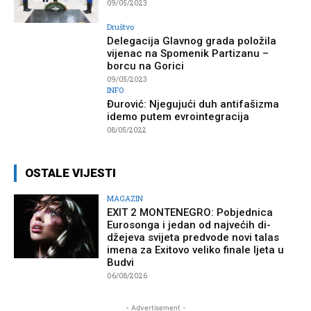
09/05/2023
Društvo
Delegacija Glavnog grada položila
vijenac na Spomenik Partizanu –
borcu na Gorici
09/05/2023
INFO
Đurović: Njegujući duh antifašizma
idemo putem evrointegracija
08/05/2022
OSTALE VIJESTI
MAGAZIN
EXIT 2 MONTENEGRO: Pobjednica
Eurosonga i jedan od najvećih di-
džejeva svijeta predvode novi talas
imena za Exitovo veliko finale ljeta u
Budvi
06/08/2026
- Advertisement -