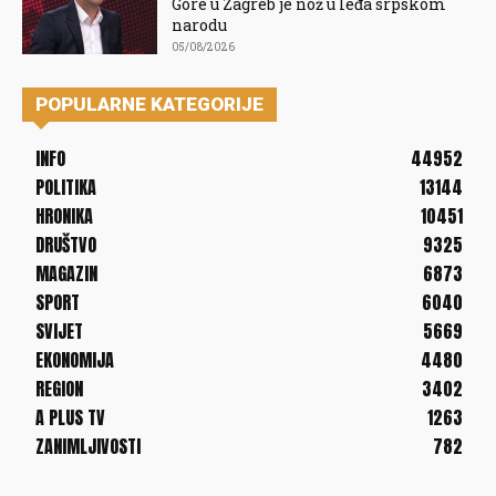
Gore u Zagreb je nož u leđa srpskom
narodu
05/08/2026
POPULARNE KATEGORIJE
INFO
44952
POLITIKA
13144
HRONIKA
10451
DRUŠTVO
9325
MAGAZIN
6873
SPORT
6040
SVIJET
5669
EKONOMIJA
4480
REGION
3402
A PLUS TV
1263
ZANIMLJIVOSTI
782