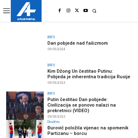
UK
LONDON NEWS
INFO
Dan pobjede nad fašizmom
09/05/2024
INFO
Kim Džong Un čestitao Putinu:
Pobjeda je inherentna tradicija Rusije
09/05/2023
INFO
Putin čestitao Dan pobjede:
Civilizacija se ponovo nalazi na
prekretnici (VIDEO)
09/05/2023
Društvo
Đurović položila vijenac na spomenik
Partizanu – borcu