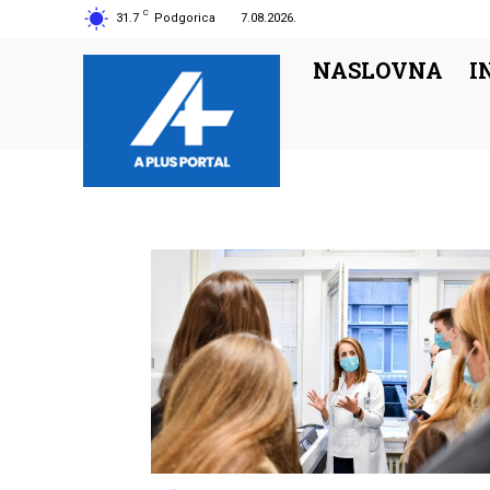
C
31.7
Podgorica
7.08.2026.
NASLOVNA
I