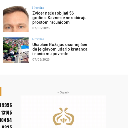
Hronika
Zvicer neće robijati 56
godina: Kazne se ne sabiraju
prostom računicom
07/08/2026
Hronika
Uhapšen Rožajac osumnjičen
da je glavom udario bratanca
i nanio mu povrede
07/08/2026
- Oglasi-
44956
13145
10454
9325