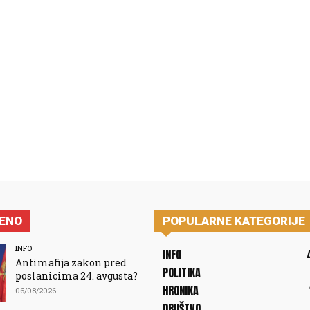
JENO
POPULARNE KATEGORIJE
INFO
INFO
Antimafija zakon pred
POLITIKA
poslanicima 24. avgusta?
HRONIKA
06/08/2026
DRUŠTVO