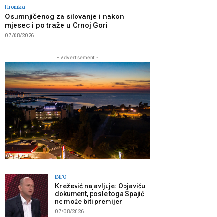
Hronika
Osumnjičenog za silovanje i nakon
mjesec i po traže u Crnoj Gori
07/08/2026
- Advertisement -
INFO
Knežević najavljuje: Objaviću
dokument, posle toga Spajić
ne može biti premijer
07/08/2026