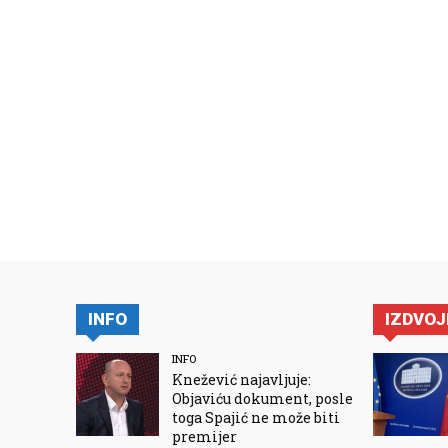
INFO
IZDVO
INFO
Knežević najavljuje:
Objaviću dokument, posle
toga Spajić ne može biti
premijer