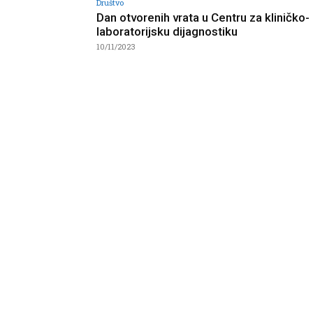
Društvo
Dan otvorenih vrata u Centru za kliničko-
laboratorijsku dijagnostiku
10/11/2023