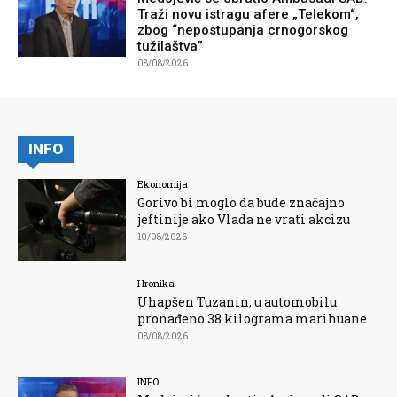
Traži novu istragu afere „Telekom“,
zbog “nepostupanja crnogorskog
tužilaštva”
08/08/2026
INFO
Ekonomija
Gorivo bi moglo da bude značajno
jeftinije ako Vlada ne vrati akcizu
10/08/2026
Hronika
Uhapšen Tuzanin, u automobilu
pronađeno 38 kilograma marihuane
08/08/2026
INFO