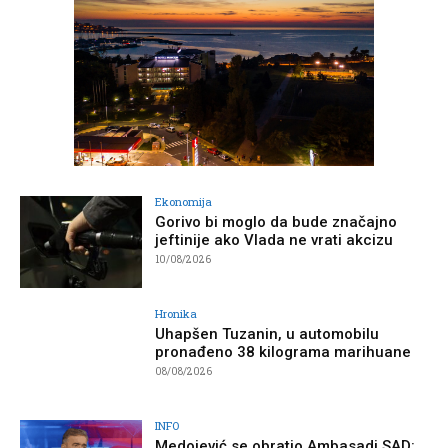
Ekonomija
Gorivo bi moglo da bude značajno
jeftinije ako Vlada ne vrati akcizu
10/08/2026
Hronika
Uhapšen Tuzanin, u automobilu
pronađeno 38 kilograma marihuane
08/08/2026
INFO
Medojević se obratio Ambasadi SAD: