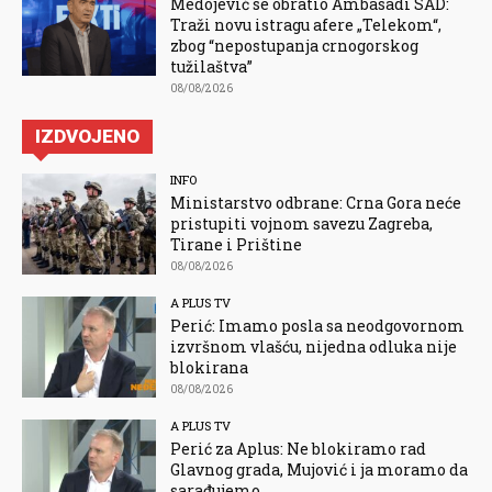
Medojević se obratio Ambasadi SAD:
Traži novu istragu afere „Telekom“,
zbog “nepostupanja crnogorskog
tužilaštva”
08/08/2026
IZDVOJENO
INFO
Ministarstvo odbrane: Crna Gora neće
pristupiti vojnom savezu Zagreba,
Tirane i Prištine
08/08/2026
A PLUS TV
Perić: Imamo posla sa neodgovornom
izvršnom vlašću, nijedna odluka nije
blokirana
08/08/2026
A PLUS TV
Perić za Aplus: Ne blokiramo rad
Glavnog grada, Mujović i ja moramo da
sarađujemo