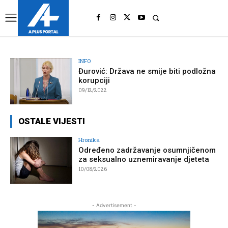
UK
LONDON NEWS
INFO
Đurović: Država ne smije biti podložna
korupciji
09/12/2022
OSTALE VIJESTI
Hronika
Određeno zadržavanje osumnjičenom
za seksualno uznemiravanje djeteta
10/08/2026
- Advertisement -