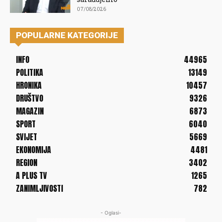
07/08/2026
POPULARNE KATEGORIJE
INFO
44965
POLITIKA
13149
HRONIKA
10457
DRUŠTVO
9326
MAGAZIN
6873
SPORT
6040
SVIJET
5669
EKONOMIJA
4481
REGION
3402
A PLUS TV
1265
ZANIMLJIVOSTI
782
- Oglasi-