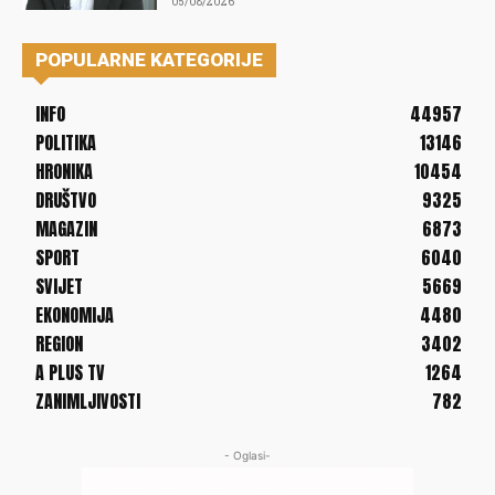
05/08/2026
POPULARNE KATEGORIJE
INFO
44957
POLITIKA
13146
HRONIKA
10454
DRUŠTVO
9325
MAGAZIN
6873
SPORT
6040
SVIJET
5669
EKONOMIJA
4480
REGION
3402
A PLUS TV
1264
ZANIMLJIVOSTI
782
- Oglasi-