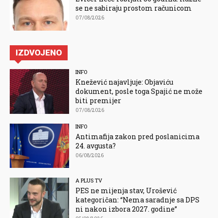
se ne sabiraju prostom računicom
07/08/2026
IZDVOJENO
INFO
Knežević najavljuje: Objaviću
dokument, posle toga Spajić ne može
biti premijer
07/08/2026
INFO
Antimafija zakon pred poslanicima
24. avgusta?
06/08/2026
A PLUS TV
PES ne mijenja stav, Urošević
kategoričan: “Nema saradnje sa DPS
ni nakon izbora 2027. godine”