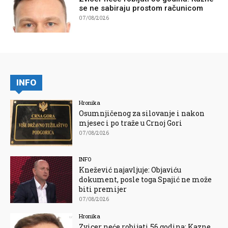
se ne sabiraju prostom računicom
07/08/2026
INFO
Hronika
Osumnjičenog za silovanje i nakon
mjesec i po traže u Crnoj Gori
07/08/2026
INFO
Knežević najavljuje: Objaviću
dokument, posle toga Spajić ne može
biti premijer
07/08/2026
Hronika
Zvicer neće robijati 56 godina: Kazne