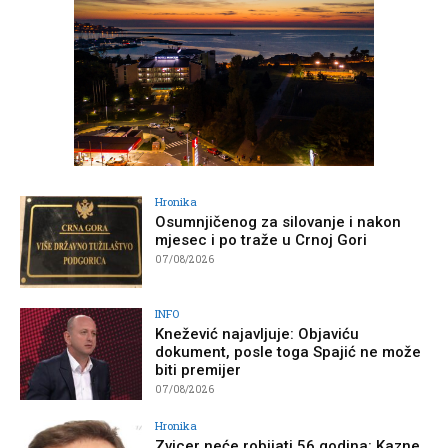
Hronika
Osumnjičenog za silovanje i nakon
mjesec i po traže u Crnoj Gori
07/08/2026
INFO
Knežević najavljuje: Objaviću
dokument, posle toga Spajić ne može
biti premijer
07/08/2026
Hronika
Zvicer neće robijati 56 godina: Kazne