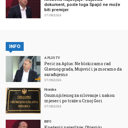
dokument, posle toga Spajić ne može
biti premijer
07/08/2026
INFO
A PLUS TV
Perić za Aplus: Ne blokiramo rad
Glavnog grada, Mujović i ja moramo da
sarađujemo
07/08/2026
Hronika
Osumnjičenog za silovanje i nakon
mjesec i po traže u Crnoj Gori
07/08/2026
INFO
Knežević najavljuje: Objaviću