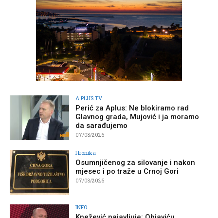
A PLUS TV
Perić za Aplus: Ne blokiramo rad
Glavnog grada, Mujović i ja moramo
da sarađujemo
07/08/2026
Hronika
Osumnjičenog za silovanje i nakon
mjesec i po traže u Crnoj Gori
07/08/2026
INFO
Knežević najavljuje: Objaviću