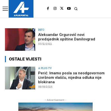
UK
LONDON NEWS
INFO
Aleksandar Grgurović novi
predsjednik opštine Danilovgrad
03/12/2022
OSTALE VIJESTI
A PLUS TV
Perić: Imamo posla sa neodgovornom
izvršnom vlašću, nijedna odluka nije
blokirana
08/08/2026
- Advertisement -