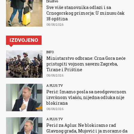
Društvo
Sve više stanovnika odlazi i sa
Crnogorskog primorja: U minusu čak
18 opština
08/08/2026
IZDVOJENO
INFO
Ministarstvo odbrane: Crna Gora neće
pristupiti vojnom savezu Zagreba,
Tirane i Prištine
08/08/2026
A PLUS TV
Perić: Imamo posla sa neodgovornom
izvršnom vlašću, nijedna odluka nije
blokirana
08/08/2026
A PLUS TV
Perić za Aplus: Ne blokiramo rad
Glavnog grada, Mujović i ja moramo da