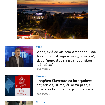
INFO
Medojević se obratio Ambasadi SAD:
Traži novu istragu afere „Telekom“,
zbog “nepostupanja crnogorskog
tužilaštva”
08/08/2026
Hronika
Uhapšen Slovenac sa Interpolove
potjernice, sumnjiči se za pranje
novca za kriminalnu grupu iz Bara
08/08/2026
Društvo