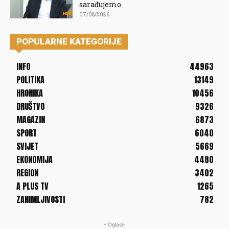
sarađujemo
07/08/2026
POPULARNE KATEGORIJE
INFO
44963
POLITIKA
13149
HRONIKA
10456
DRUŠTVO
9326
MAGAZIN
6873
SPORT
6040
SVIJET
5669
EKONOMIJA
4480
REGION
3402
A PLUS TV
1265
ZANIMLJIVOSTI
782
- Oglasi-