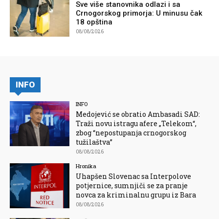
Sve više stanovnika odlazi i sa
Crnogorskog primorja: U minusu čak
18 opština
08/08/2026
INFO
INFO
Medojević se obratio Ambasadi SAD:
Traži novu istragu afere „Telekom“,
zbog “nepostupanja crnogorskog
tužilaštva”
08/08/2026
Hronika
Uhapšen Slovenac sa Interpolove
potjernice, sumnjiči se za pranje
novca za kriminalnu grupu iz Bara
08/08/2026