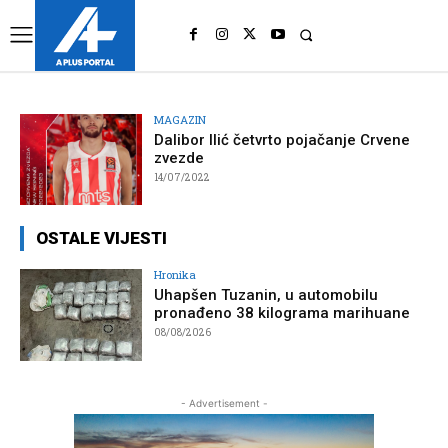
UK
LONDON NEWS
MAGAZIN
Dalibor Ilić četvrto pojačanje Crvene
zvezde
14/07/2022
OSTALE VIJESTI
Hronika
Uhapšen Tuzanin, u automobilu
pronađeno 38 kilograma marihuane
08/08/2026
- Advertisement -