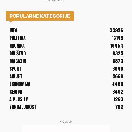
05/08/2026
POPULARNE KATEGORIJE
INFO
44956
POLITIKA
13145
HRONIKA
10454
DRUŠTVO
9325
MAGAZIN
6873
SPORT
6040
SVIJET
5669
EKONOMIJA
4480
REGION
3402
A PLUS TV
1263
ZANIMLJIVOSTI
782
- Oglasi-