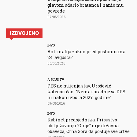
glavom udario bratanca i nanio mu
povrede
07/08/2026
IZDVOJENO
INFO
Antimafija zakon pred poslanicima
24. avgusta?
06/08/2026
A PLUS TV
PES ne mijenja stav, Urošević
kategoričan: “Nema saradnje sa DPS
ni nakon izbora 2027. godine”
05/08/2026
INFO
Kabinet predsjednika: Prisustvo
obilježavanju “Oluje” nije državna
obaveza, Crna Gora da poštuje sve žrtve