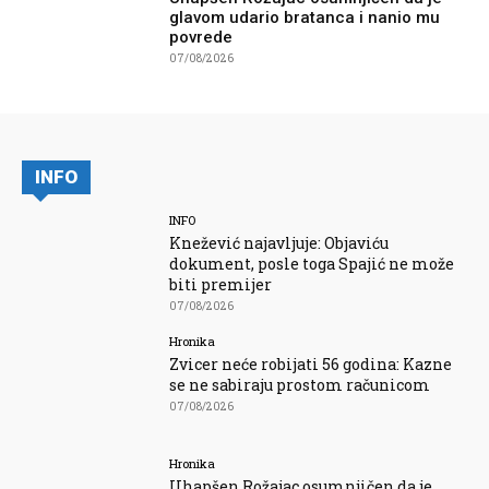
glavom udario bratanca i nanio mu
povrede
07/08/2026
INFO
INFO
Knežević najavljuje: Objaviću
dokument, posle toga Spajić ne može
biti premijer
07/08/2026
Hronika
Zvicer neće robijati 56 godina: Kazne
se ne sabiraju prostom računicom
07/08/2026
Hronika
Uhapšen Rožajac osumnjičen da je