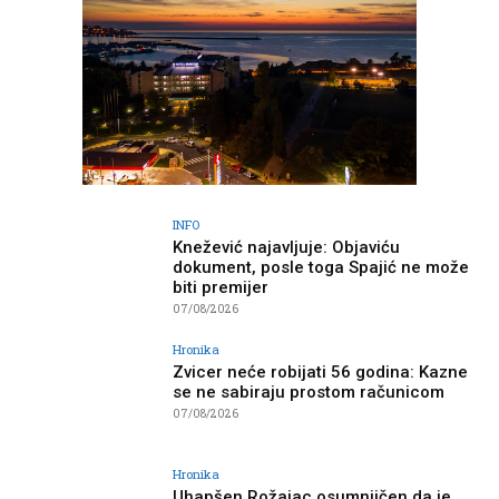
INFO
Knežević najavljuje: Objaviću
dokument, posle toga Spajić ne može
biti premijer
07/08/2026
Hronika
Zvicer neće robijati 56 godina: Kazne
se ne sabiraju prostom računicom
07/08/2026
Hronika
Uhapšen Rožajac osumnjičen da je