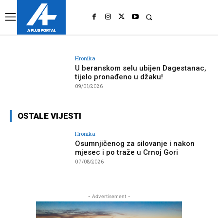
UK
LONDON NEWS
Hronika
U beranskom selu ubijen Dagestanac,
tijelo pronađeno u džaku!
09/01/2026
OSTALE VIJESTI
Hronika
Osumnjičenog za silovanje i nakon
mjesec i po traže u Crnoj Gori
07/08/2026
- Advertisement -