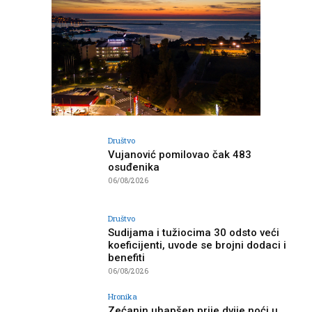
Društvo
Vujanović pomilovao čak 483
osuđenika
06/08/2026
Društvo
Sudijama i tužiocima 30 odsto veći
koeficijenti, uvode se brojni dodaci i
benefiti
06/08/2026
Hronika
Zećanin uhapšen prije dvije noći u