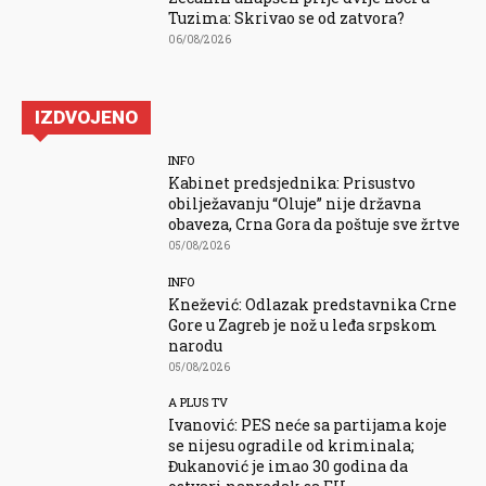
Tuzima: Skrivao se od zatvora?
06/08/2026
IZDVOJENO
INFO
Kabinet predsjednika: Prisustvo
obilježavanju “Oluje” nije državna
obaveza, Crna Gora da poštuje sve žrtve
05/08/2026
INFO
Knežević: Odlazak predstavnika Crne
Gore u Zagreb je nož u leđa srpskom
narodu
05/08/2026
A PLUS TV
Ivanović: PES neće sa partijama koje
se nijesu ogradile od kriminala;
Đukanović je imao 30 godina da