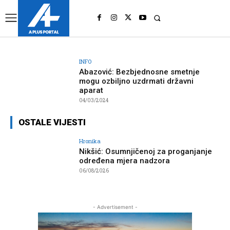
UK
LONDON NEWS
INFO
Abazović: Bezbjednosne smetnje
mogu ozbiljno uzdrmati državni
aparat
04/03/2024
OSTALE VIJESTI
Hronika
Nikšić: Osumnjičenoj za proganjanje
određena mjera nadzora
06/08/2026
- Advertisement -