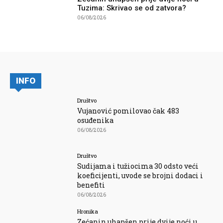
Tuzima: Skrivao se od zatvora?
06/08/2026
INFO
Društvo
Vujanović pomilovao čak 483
osuđenika
06/08/2026
Društvo
Sudijama i tužiocima 30 odsto veći
koeficijenti, uvode se brojni dodaci i
benefiti
06/08/2026
Hronika
Zećanin uhapšen prije dvije noći u