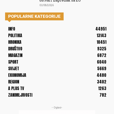
ostvari napredak sa EU
01/08/2026
POPULARNE KATEGORIJE
INFO
44951
POLITIKA
13143
HRONIKA
10451
DRUŠTVO
9325
MAGAZIN
6872
SPORT
6040
SVIJET
5669
EKONOMIJA
4480
REGION
3402
A PLUS TV
1263
ZANIMLJIVOSTI
782
- Oglasi-