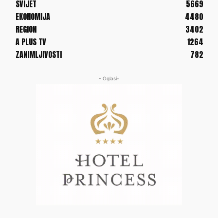
SVIJET
5669
EKONOMIJA
4480
REGION
3402
A PLUS TV
1264
ZANIMLJIVOSTI
782
- Oglasi-