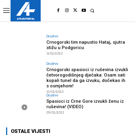
UK
LONDON NEWS
Društvo
Crnogorski tim napustio Hataj, sjutra
stižu u Podgoricu
11/02/2023
Društvo
Crnogorski spasioci iz ruševina izvukli
četvorogodišnjeg dječaka: Osam sati
kopali tunel da ga izvuku, dočekao ih
s osmjehom!
10/02/2023
Društvo
Spasioci iz Crne Gore izvukli ženu iz
ruševina! (VIDEO)
09/02/2023
OSTALE VIJESTI