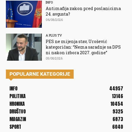
INFO
Antimafija zakon pred poslanicima
24. avgusta?
06/08/2026
A PLUS TV
PES ne mijenja stav, Urošević
kategoričan: “Nema saradnje sa DPS
ni nakon izbora 2027. godine”
05/08/2026
POPULARNE KATEGORIJE
INFO
44957
POLITIKA
13146
HRONIKA
10454
DRUŠTVO
9325
MAGAZIN
6873
SPORT
6040