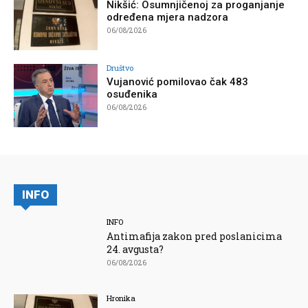
Nikšić: Osumnjičenoj za proganjanje
određena mjera nadzora
06/08/2026
Društvo
Vujanović pomilovao čak 483
osuđenika
06/08/2026
INFO
INFO
Antimafija zakon pred poslanicima
24. avgusta?
06/08/2026
Hronika