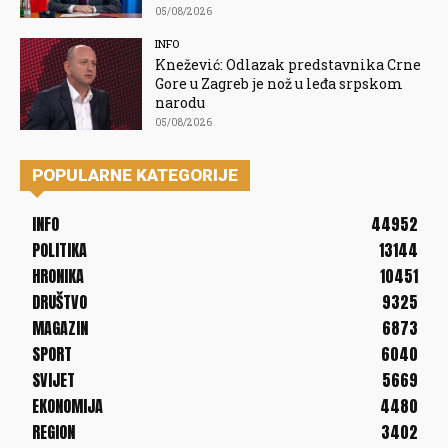
05/08/2026
INFO
Knežević: Odlazak predstavnika Crne
Gore u Zagreb je nož u leđa srpskom
narodu
05/08/2026
POPULARNE KATEGORIJE
INFO
44952
POLITIKA
13144
HRONIKA
10451
DRUŠTVO
9325
MAGAZIN
6873
SPORT
6040
SVIJET
5669
EKONOMIJA
4480
REGION
3402