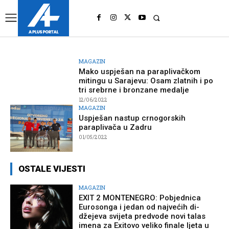
UK
LONDON NEWS
MAGAZIN
Mako uspješan na paraplivačkom
mitingu u Sarajevu: Osam zlatnih i po
tri srebrne i bronzane medalje
12/06/2022
MAGAZIN
Uspješan nastup crnogorskih
paraplivača u Zadru
01/05/2022
OSTALE VIJESTI
MAGAZIN
EXIT 2 MONTENEGRO: Pobjednica
Eurosonga i jedan od najvećih di-
džejeva svijeta predvode novi talas
imena za Exitovo veliko finale ljeta u