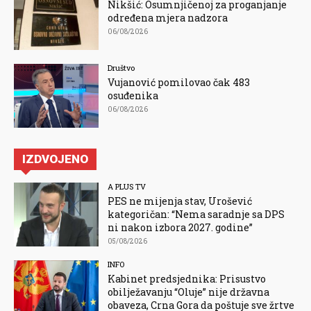
Nikšić: Osumnjičenoj za proganjanje
određena mjera nadzora
06/08/2026
Društvo
Vujanović pomilovao čak 483
osuđenika
06/08/2026
IZDVOJENO
A PLUS TV
PES ne mijenja stav, Urošević
kategoričan: “Nema saradnje sa DPS
ni nakon izbora 2027. godine”
05/08/2026
INFO
Kabinet predsjednika: Prisustvo
obilježavanju “Oluje” nije državna
obaveza, Crna Gora da poštuje sve žrtve