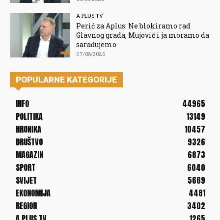
A PLUS TV
Perić za Aplus: Ne blokiramo rad
Glavnog grada, Mujović i ja moramo da
sarađujemo
07/08/2026
POPULARNE KATEGORIJE
INFO
44965
POLITIKA
13149
HRONIKA
10457
DRUŠTVO
9326
MAGAZIN
6873
SPORT
6040
SVIJET
5669
EKONOMIJA
4481
REGION
3402
A PLUS TV
1265