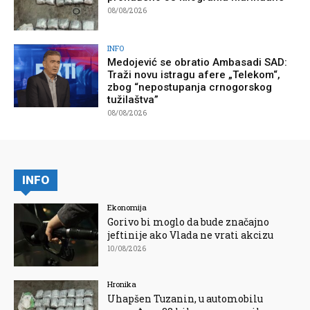
08/08/2026
INFO
Medojević se obratio Ambasadi SAD:
Traži novu istragu afere „Telekom“,
zbog “nepostupanja crnogorskog
tužilaštva”
08/08/2026
INFO
Ekonomija
Gorivo bi moglo da bude značajno
jeftinije ako Vlada ne vrati akcizu
10/08/2026
Hronika
Uhapšen Tuzanin, u automobilu