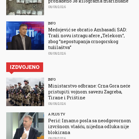
pronađeno 38 kilograma marihuane
08/08/2026
INFO
Medojević se obratio Ambasadi SAD:
Traži novu istragu afere „Telekom“,
zbog “nepostupanja crnogorskog
tužilaštva”
08/08/2026
IZDVOJENO
INFO
Ministarstvo odbrane: Crna Gora neće
pristupiti vojnom savezu Zagreba,
Tirane i Prištine
08/08/2026
A PLUS TV
Perić: Imamo posla sa neodgovornom
izvršnom vlašću, nijedna odluka nije
blokirana
08/08/2026