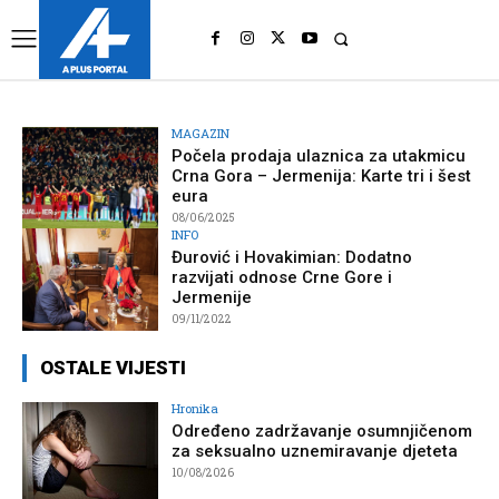
UK
LONDON NEWS
MAGAZIN
Počela prodaja ulaznica za utakmicu
Crna Gora – Jermenija: Karte tri i šest
eura
08/06/2025
INFO
Đurović i Hovakimian: Dodatno
razvijati odnose Crne Gore i
Jermenije
09/11/2022
OSTALE VIJESTI
Hronika
Određeno zadržavanje osumnjičenom
za seksualno uznemiravanje djeteta
10/08/2026