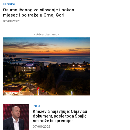
Hronika
Osumnjičenog za silovanje i nakon
mjesec i po traže u Crnoj Gori
07/08/2026
- Advertisement -
INFO
Knežević najavljuje: Objaviću
dokument, posle toga Spajić
ne može biti premijer
07/08/2026