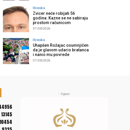
Hronika
Zvicer neće robijati 56
godina: Kazne se ne sabiraju
prostom računicom
07/08/2026
Hronika
Uhapšen Rožajac osumnjičen
da je glavom udario bratanca
i nanio mu povrede
07/08/2026
- Oglasi-
44956
13145
10454
9325