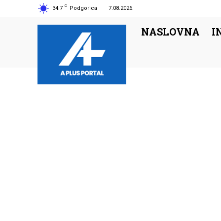
C
34.7
Podgorica
7.08.2026.
NASLOVNA
I