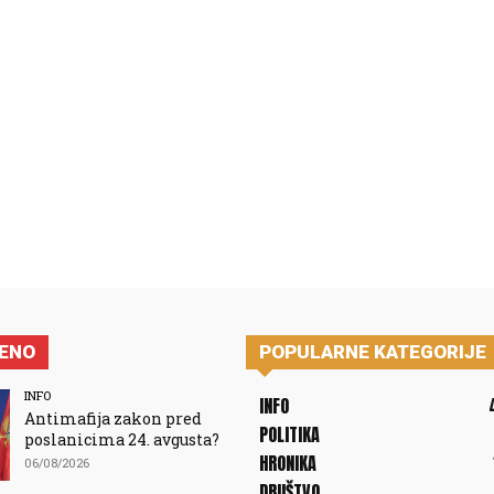
JENO
POPULARNE KATEGORIJE
INFO
INFO
Antimafija zakon pred
POLITIKA
poslanicima 24. avgusta?
HRONIKA
06/08/2026
DRUŠTVO