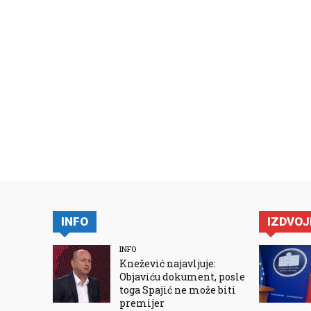
INFO
IZDVO
INFO
Knežević najavljuje:
Objaviću dokument, posle
toga Spajić ne može biti
premijer