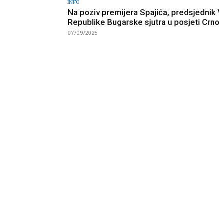
INFO
Na poziv premijera Spajića, predsjednik
Republike Bugarske sjutra u posjeti Crno
07/09/2025