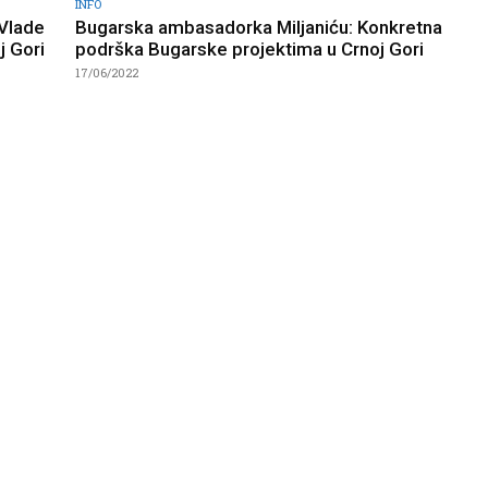
INFO
 Vlade
Bugarska ambasadorka Miljaniću: Konkretna
j Gori
podrška Bugarske projektima u Crnoj Gori
17/06/2022