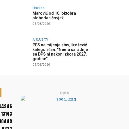
Hronika
Marović od 10. oktobra
slobodan čovjek
05/08/2026
A PLUS TV
PES ne mijenja stav, Urošević
kategoričan: “Nema saradnje
sa DPS ni nakon izbora 2027.
godine”
05/08/2026
- Oglasi-
44946
13143
10449
9322