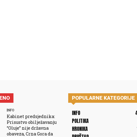
JENO
POPULARNE KATEGORIJE
INFO
INFO
Kabinet predsjednika:
POLITIKA
Prisustvo obilježavanju
“Oluje” nije državna
HRONIKA
obaveza, Crna Gora da
DRUŠTVO