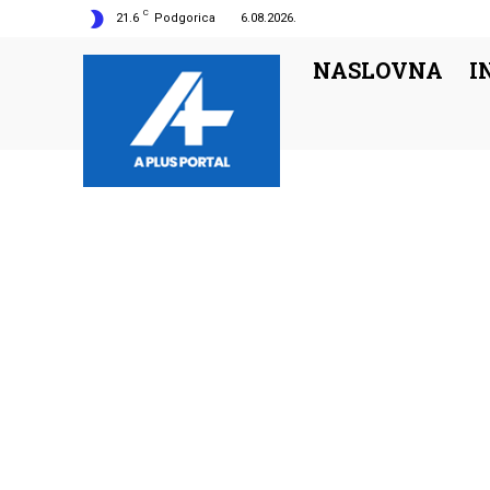
C
21.6
Podgorica
6.08.2026.
NASLOVNA
I