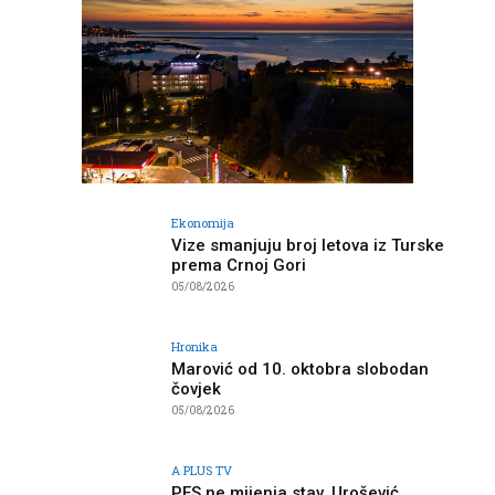
Ekonomija
Vize smanjuju broj letova iz Turske
prema Crnoj Gori
05/08/2026
Hronika
Marović od 10. oktobra slobodan
čovjek
05/08/2026
A PLUS TV
PES ne mijenja stav, Urošević