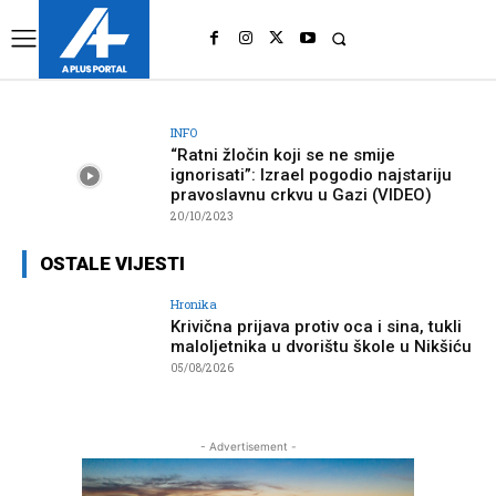
UK
LONDON NEWS
INFO
“Ratni žločin koji se ne smije
ignorisati”: Izrael pogodio najstariju
pravoslavnu crkvu u Gazi (VIDEO)
20/10/2023
OSTALE VIJESTI
Hronika
Krivična prijava protiv oca i sina, tukli
maloljetnika u dvorištu škole u Nikšiću
05/08/2026
- Advertisement -