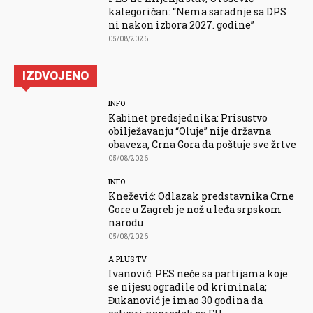
kategoričan: “Nema saradnje sa DPS
ni nakon izbora 2027. godine”
05/08/2026
IZDVOJENO
INFO
Kabinet predsjednika: Prisustvo
obilježavanju “Oluje” nije državna
obaveza, Crna Gora da poštuje sve žrtve
05/08/2026
INFO
Knežević: Odlazak predstavnika Crne
Gore u Zagreb je nož u leđa srpskom
narodu
05/08/2026
A PLUS TV
Ivanović: PES neće sa partijama koje
se nijesu ogradile od kriminala;
Đukanović je imao 30 godina da