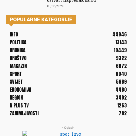
ostvari napredak sa EU
01/08/2026
POPULARNE KATEGORIJE
INFO
44946
POLITIKA
13143
HRONIKA
10449
DRUŠTVO
9322
MAGAZIN
6872
SPORT
6040
SVIJET
5669
EKONOMIJA
4480
REGION
3402
A PLUS TV
1263
ZANIMLJIVOSTI
782
- Oglasi-