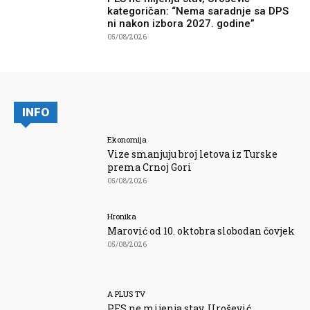
kategoričan: “Nema saradnje sa DPS
ni nakon izbora 2027. godine”
05/08/2026
INFO
Ekonomija
Vize smanjuju broj letova iz Turske
prema Crnoj Gori
05/08/2026
Hronika
Marović od 10. oktobra slobodan čovjek
05/08/2026
A PLUS TV
PES ne mijenja stav, Urošević