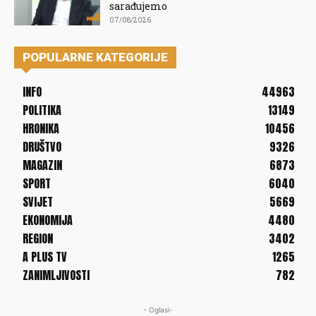
sarađujemo
07/08/2026
POPULARNE KATEGORIJE
INFO
44963
POLITIKA
13149
HRONIKA
10456
DRUŠTVO
9326
MAGAZIN
6873
SPORT
6040
SVIJET
5669
EKONOMIJA
4480
REGION
3402
A PLUS TV
1265
ZANIMLJIVOSTI
782
- Oglasi-