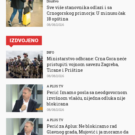
Društvo
Sve više stanovnika odlazi i sa
Crnogorskog primorja: U minusu čak
18 opština
08/08/2026
IZDVOJENO
INFO
Ministarstvo odbrane: Crna Gora neće
pristupiti vojnom savezu Zagreba,
Tirane i Prištine
08/08/2026
A PLUS TV
Perić: Imamo posla sa neodgovornom
izvršnom vlašću, nijedna odluka nije
blokirana
08/08/2026
A PLUS TV
Perić za Aplus: Ne blokiramo rad
Glavnog grada, Mujović i ja moramo da