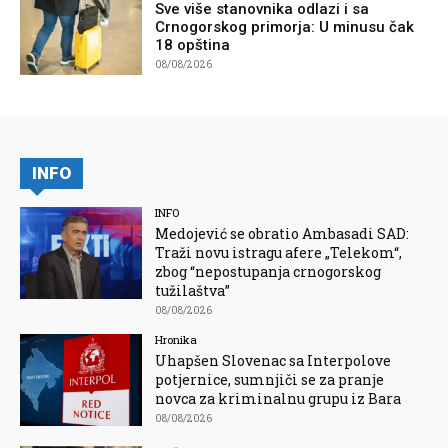
Sve više stanovnika odlazi i sa
Crnogorskog primorja: U minusu čak
18 opština
08/08/2026
INFO
INFO
Medojević se obratio Ambasadi SAD:
Traži novu istragu afere „Telekom“,
zbog “nepostupanja crnogorskog
tužilaštva”
08/08/2026
Hronika
Uhapšen Slovenac sa Interpolove
potjernice, sumnjiči se za pranje
novca za kriminalnu grupu iz Bara
08/08/2026