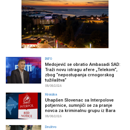
INFO
Medojević se obratio Ambasadi SAD:
Traži novu istragu afere „Telekom“,
zbog “nepostupanja crnogorskog
tužilaštva”
08/08/2026
Hronika
Uhapšen Slovenac sa Interpolove
potjernice, sumnjiči se za pranje
novca za kriminalnu grupu iz Bara
08/08/2026
Društvo