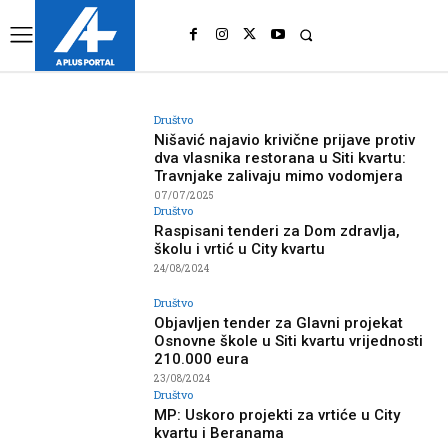
UK
LONDON NEWS
Društvo
Nišavić najavio krivične prijave protiv
dva vlasnika restorana u Siti kvartu:
Travnjake zalivaju mimo vodomjera
07/07/2025
Društvo
Raspisani tenderi za Dom zdravlja,
školu i vrtić u City kvartu
24/08/2024
Društvo
Objavljen tender za Glavni projekat
Osnovne škole u Siti kvartu vrijednosti
210.000 eura
23/08/2024
Društvo
MP: Uskoro projekti za vrtiće u City
kvartu i Beranama