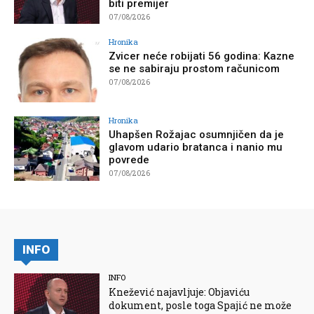
biti premijer
07/08/2026
Hronika
Zvicer neće robijati 56 godina: Kazne
se ne sabiraju prostom računicom
07/08/2026
Hronika
Uhapšen Rožajac osumnjičen da je
glavom udario bratanca i nanio mu
povrede
07/08/2026
INFO
INFO
Knežević najavljuje: Objaviću
dokument, posle toga Spajić ne može