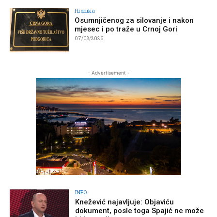
Hronika
Osumnjičenog za silovanje i nakon
mjesec i po traže u Crnoj Gori
07/08/2026
- Advertisement -
INFO
Knežević najavljuje: Objaviću
dokument, posle toga Spajić ne može