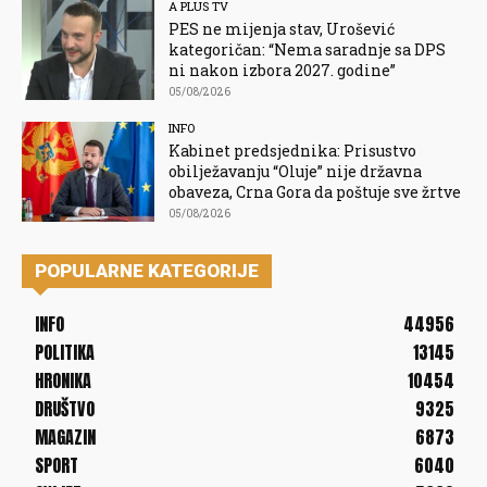
A PLUS TV
PES ne mijenja stav, Urošević
kategoričan: “Nema saradnje sa DPS
ni nakon izbora 2027. godine”
05/08/2026
INFO
Kabinet predsjednika: Prisustvo
obilježavanju “Oluje” nije državna
obaveza, Crna Gora da poštuje sve žrtve
05/08/2026
POPULARNE KATEGORIJE
INFO
44956
POLITIKA
13145
HRONIKA
10454
DRUŠTVO
9325
MAGAZIN
6873
SPORT
6040