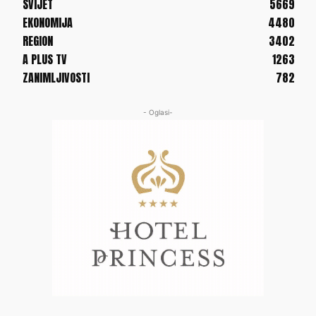
SVIJET
5669
EKONOMIJA
4480
REGION
3402
A PLUS TV
1263
ZANIMLJIVOSTI
782
- Oglasi-