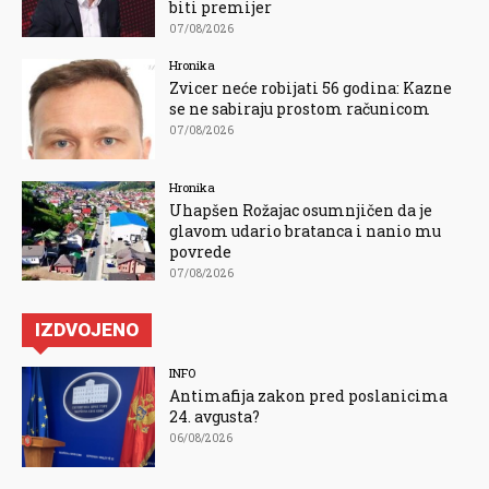
biti premijer
07/08/2026
Hronika
Zvicer neće robijati 56 godina: Kazne
se ne sabiraju prostom računicom
07/08/2026
Hronika
Uhapšen Rožajac osumnjičen da je
glavom udario bratanca i nanio mu
povrede
07/08/2026
IZDVOJENO
INFO
Antimafija zakon pred poslanicima
24. avgusta?
06/08/2026