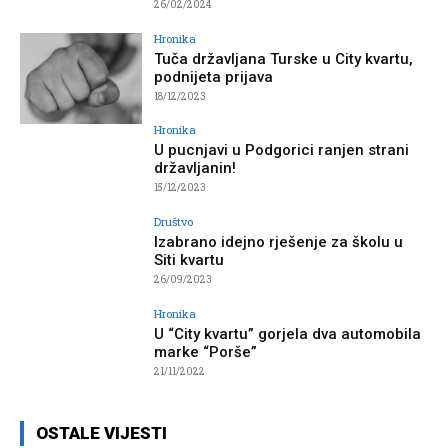
26/02/2024
Hronika
Tuča državljana Turske u City kvartu,
podnijeta prijava
18/12/2023
Hronika
U pucnjavi u Podgorici ranjen strani
državljanin!
15/12/2023
Društvo
Izabrano idejno rješenje za školu u
Siti kvartu
26/09/2023
Hronika
U “City kvartu” gorjela dva automobila
marke “Porše”
21/11/2022
OSTALE VIJESTI