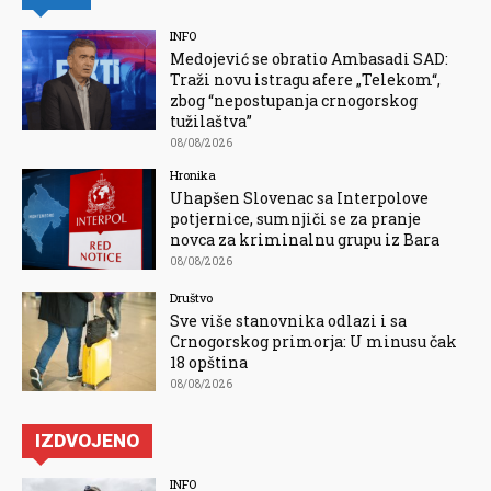
INFO
Medojević se obratio Ambasadi SAD:
Traži novu istragu afere „Telekom“,
zbog “nepostupanja crnogorskog
tužilaštva”
08/08/2026
Hronika
Uhapšen Slovenac sa Interpolove
potjernice, sumnjiči se za pranje
novca za kriminalnu grupu iz Bara
08/08/2026
Društvo
Sve više stanovnika odlazi i sa
Crnogorskog primorja: U minusu čak
18 opština
08/08/2026
IZDVOJENO
INFO