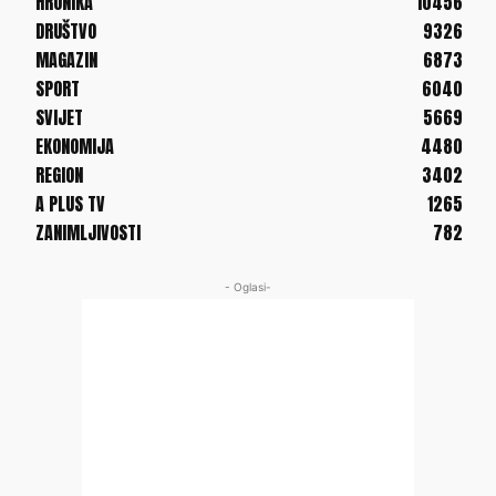
HRONIKA
10456
DRUŠTVO
9326
MAGAZIN
6873
SPORT
6040
SVIJET
5669
EKONOMIJA
4480
REGION
3402
A PLUS TV
1265
ZANIMLJIVOSTI
782
- Oglasi-