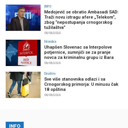
INFO
Medojević se obratio Ambasadi SAD:
Traži novu istragu afere „Telekom“,
zbog “nepostupanja crnogorskog
tužilaštva”
08/08/2026
Hronika
Uhapšen Slovenac sa Interpolove
potjernice, sumnjiči se za pranje
novca za kriminalnu grupu iz Bara
08/08/2026
Društvo
Sve više stanovnika odlazi i sa
Crnogorskog primorja: U minusu čak
18 opština
08/08/2026
INFO