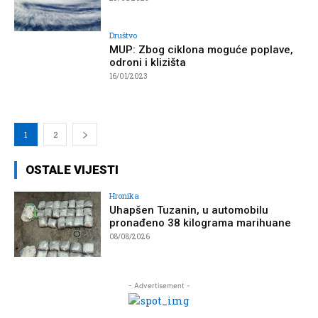
Društvo
MUP: Zbog ciklona moguće poplave,
odroni i klizišta
16/01/2023
1
2
OSTALE VIJESTI
Hronika
Uhapšen Tuzanin, u automobilu
pronađeno 38 kilograma marihuane
08/08/2026
- Advertisement -