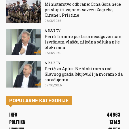
Ministarstvo odbrane: Crna Gora neće
pristupiti vojnom savezu Zagreba,
Tirane i Prištine
08/08/2026
A PLUS TV
Perić: Imamo posla sa neodgovornom
izvršnom vlašću, nijedna odluka nije
blokirana
08/08/2026
A PLUS TV
Perić za Aplus: Ne blokiramo rad
Glavnog grada, Mujović i ja moramo da
sarađujemo
07/08/2026
POPULARNE KATEGORIJE
INFO
44963
POLITIKA
13149