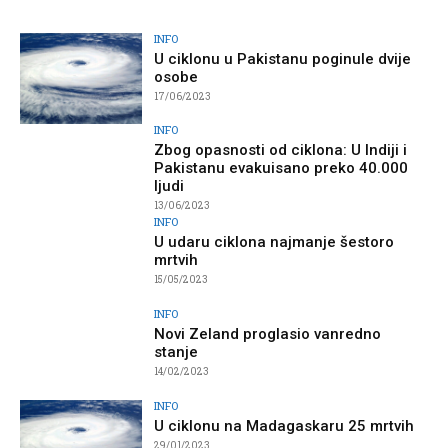
INFO
U ciklonu u Pakistanu poginule dvije
osobe
17/06/2023
INFO
Zbog opasnosti od ciklona: U Indiji i
Pakistanu evakuisano preko 40.000
ljudi
13/06/2023
INFO
U udaru ciklona najmanje šestoro
mrtvih
15/05/2023
INFO
Novi Zeland proglasio vanredno
stanje
14/02/2023
INFO
U ciklonu na Madagaskaru 25 mrtvih
29/01/2023