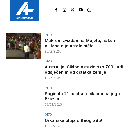
UK
LONDON NEWS
INFO
Makron izviždan na Majotu, nakon
ciklona nije ostalo ništa
20/12/2024
INFO
Australija: Ciklon ostavio oko 700 ljudi
odsječenim od ostatka zemlje
19/03/2024
INFO
Poginula 21 osoba u ciklonu na jugu
Brazila
06/09/2023
INFO
Orkanska oluja u Beogradu!
19/07/2023