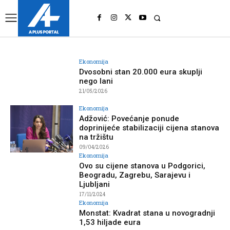
UK
LONDON NEWS
Ekonomija
Dvosobni stan 20.000 eura skuplji
nego lani
21/05/2026
Ekonomija
Adžović: Povećanje ponude
doprinijeće stabilizaciji cijena stanova
na tržištu
09/04/2026
Ekonomija
Ovo su cijene stanova u Podgorici,
Beogradu, Zagrebu, Sarajevu i
Ljubljani
17/11/2024
Ekonomija
Monstat: Kvadrat stana u novogradnji
1,53 hiljade eura