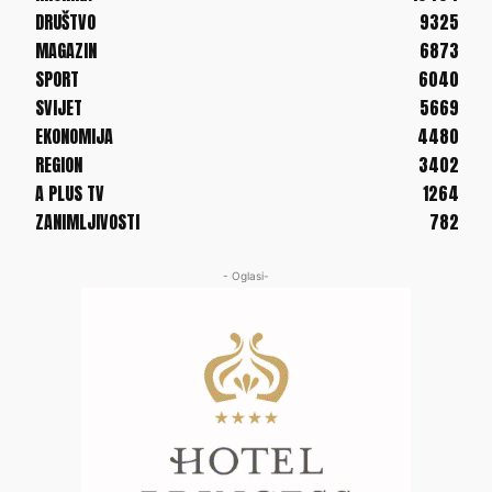
DRUŠTVO
9325
MAGAZIN
6873
SPORT
6040
SVIJET
5669
EKONOMIJA
4480
REGION
3402
A PLUS TV
1264
ZANIMLJIVOSTI
782
- Oglasi-