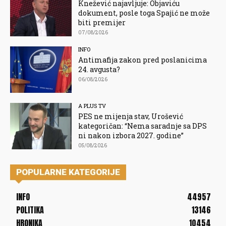
Knežević najavljuje: Objaviću
dokument, posle toga Spajić ne može
biti premijer
07/08/2026
INFO
Antimafija zakon pred poslanicima
24. avgusta?
06/08/2026
A PLUS TV
PES ne mijenja stav, Urošević
kategoričan: “Nema saradnje sa DPS
ni nakon izbora 2027. godine”
05/08/2026
POPULARNE KATEGORIJE
INFO
44957
POLITIKA
13146
HRONIKA
10454