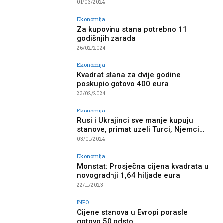
01/03/2024
Ekonomija
Za kupovinu stana potrebno 11
godišnjih zarada
26/02/2024
Ekonomija
Kvadrat stana za dvije godine
poskupio gotovo 400 eura
23/02/2024
Ekonomija
Rusi i Ukrajinci sve manje kupuju
stanove, primat uzeli Turci, Njemci…
03/01/2024
Ekonomija
Monstat: Prosječna cijena kvadrata u
novogradnji 1,64 hiljade eura
22/11/2023
INFO
Cijene stanova u Evropi porasle
gotovo 50 odsto