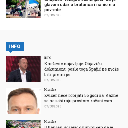
glavom udario bratanca i nanio mu
povrede
07/08/2026
INFO
INFO
Knežević najavljuje: Objaviću
dokument, posle toga Spajić ne može
biti premijer
07/08/2026
Hronika
Zvicer neće robijati 56 godina: Kazne
se ne sabiraju prostom računicom
07/08/2026
Hronika
Uhapšen Rožajac osumnjičen da je