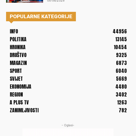
05/08/2026
POPULARNE KATEGORIJE
INFO
44956
POLITIKA
13145
HRONIKA
10454
DRUŠTVO
9325
MAGAZIN
6873
SPORT
6040
SVIJET
5669
EKONOMIJA
4480
REGION
3402
A PLUS TV
1263
ZANIMLJIVOSTI
782
- Oglasi-