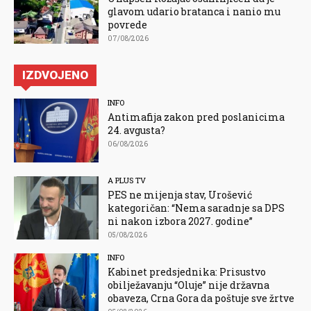
glavom udario bratanca i nanio mu
povrede
07/08/2026
IZDVOJENO
INFO
Antimafija zakon pred poslanicima
24. avgusta?
06/08/2026
A PLUS TV
PES ne mijenja stav, Urošević
kategoričan: “Nema saradnje sa DPS
ni nakon izbora 2027. godine”
05/08/2026
INFO
Kabinet predsjednika: Prisustvo
obilježavanju “Oluje” nije državna
obaveza, Crna Gora da poštuje sve žrtve