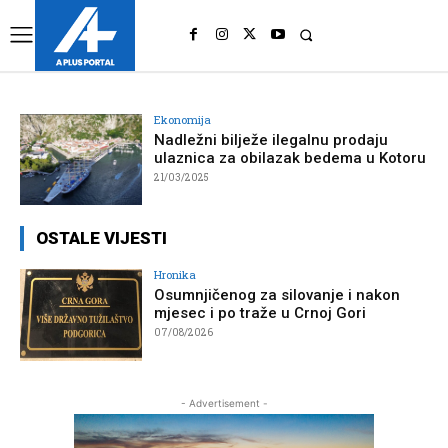
UK
LONDON NEWS
Ekonomija
Nadležni bilježe ilegalnu prodaju
ulaznica za obilazak bedema u Kotoru
21/03/2025
OSTALE VIJESTI
Hronika
Osumnjičenog za silovanje i nakon
mjesec i po traže u Crnoj Gori
07/08/2026
- Advertisement -