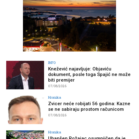
INFO
Knežević najavljuje: Objaviću
dokument, posle toga Spajić ne može
biti premijer
07/08/2026
Hronika
Zvicer neće robijati 56 godina: Kazne
se ne sabiraju prostom računicom
07/08/2026
Hronika
Uhapšen Rožajac osumnjičen da je