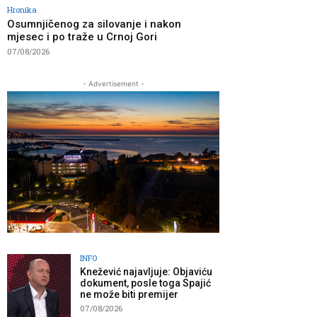
Hronika
Osumnjičenog za silovanje i nakon
mjesec i po traže u Crnoj Gori
07/08/2026
- Advertisement -
INFO
Knežević najavljuje: Objaviću
dokument, posle toga Spajić
ne može biti premijer
07/08/2026