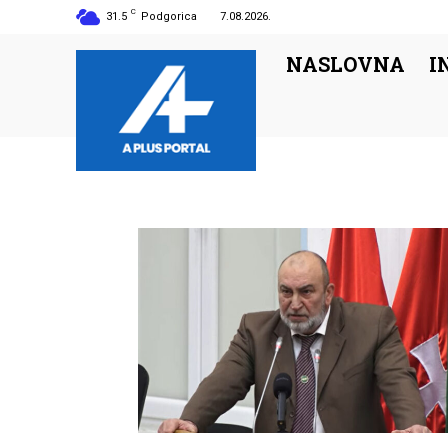
C
31.5
Podgorica
7.08.2026.
NASLOVNA
I