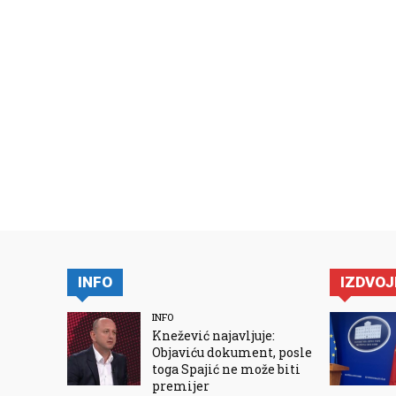
INFO
IZDVO
INFO
Knežević najavljuje:
Objaviću dokument, posle
toga Spajić ne može biti
premijer