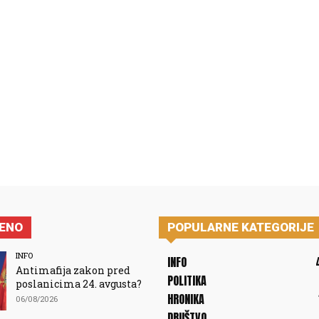
JENO
POPULARNE KATEGORIJE
INFO
INFO
Antimafija zakon pred
POLITIKA
poslanicima 24. avgusta?
HRONIKA
06/08/2026
DRUŠTVO