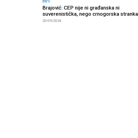
INFO
Brajović: CEP nije ni građanska ni
suverenistička, nego crnogorska stranka
20/09/2024