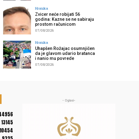
Hronika
Zvicer neće robijati 56
godina: Kazne se ne sabiraju
prostom računicom
07/08/2026
Hronika
Uhapšen Rožajac osumnjičen
da je glavom udario bratanca
i nanio mu povrede
07/08/2026
- Oglasi-
44956
13145
10454
9325