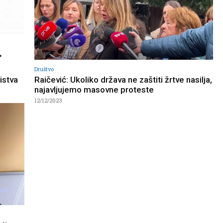
Društvo
istva
Raičević: Ukoliko država ne zaštiti žrtve nasilja,
najavljujemo masovne proteste
12/12/2023