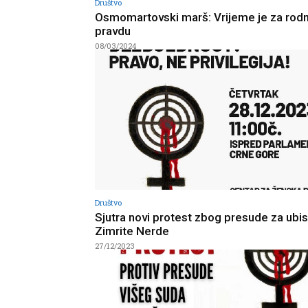
Društvo
Osmomartovski marš: Vrijeme je za rod
pravdu
08/03/2024
Društvo
Sjutra novi protest zbog presude za ubi
Zimrite Nerde
27/12/2023