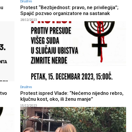
Društvo
nu
Protest “Bezbjednost: pravo, ne privilegija”;
Spajić pozvao organizatore na sastanak
28/12/2023
Društvo
stvo
Protest ispred Vlade: “Nećemo nijedno rebro,
ključnu kost, oko, ili ženu manje”
15/12/2023