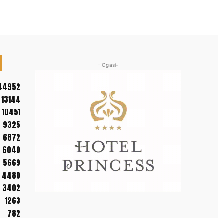
- Oglasi-
44952
13144
10451
9325
6872
6040
5669
4480
3402
1263
782