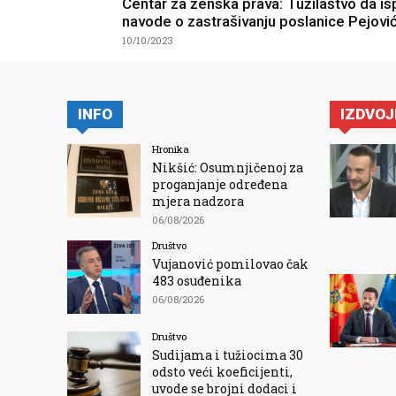
Centar za ženska prava: Tužilaštvo da is
navode o zastrašivanju poslanice Pejovi
10/10/2023
INFO
IZDVO
Hronika
Nikšić: Osumnjičenoj za
proganjanje određena
mjera nadzora
06/08/2026
Društvo
Vujanović pomilovao čak
483 osuđenika
06/08/2026
Društvo
Sudijama i tužiocima 30
odsto veći koeficijenti,
uvode se brojni dodaci i