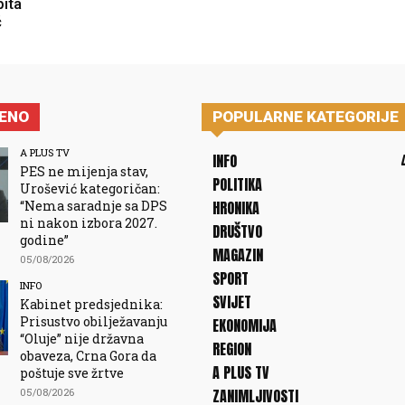
pita
ć
JENO
POPULARNE KATEGORIJE
A PLUS TV
INFO
PES ne mijenja stav,
POLITIKA
Urošević kategoričan:
“Nema saradnje sa DPS
HRONIKA
ni nakon izbora 2027.
DRUŠTVO
godine”
MAGAZIN
05/08/2026
SPORT
INFO
SVIJET
Kabinet predsjednika:
Prisustvo obilježavanju
EKONOMIJA
“Oluje” nije državna
REGION
obaveza, Crna Gora da
A PLUS TV
poštuje sve žrtve
05/08/2026
ZANIMLJIVOSTI