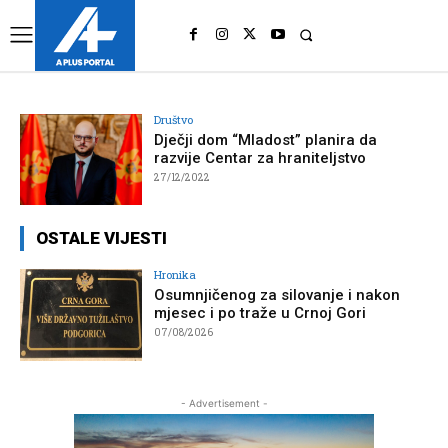
UK
LONDON NEWS
Društvo
Dječji dom “Mladost” planira da
razvije Centar za hraniteljstvo
27/12/2022
OSTALE VIJESTI
Hronika
Osumnjičenog za silovanje i nakon
mjesec i po traže u Crnoj Gori
07/08/2026
- Advertisement -