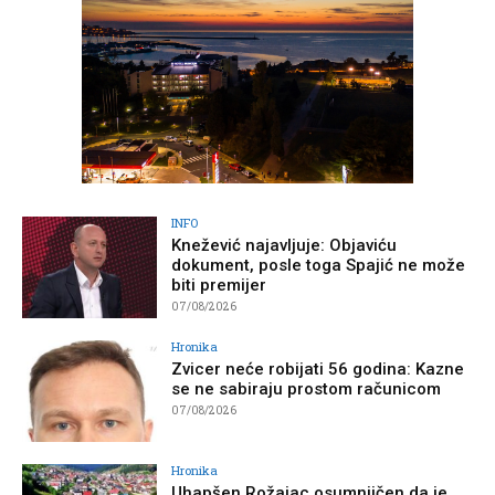
INFO
Knežević najavljuje: Objaviću
dokument, posle toga Spajić ne može
biti premijer
07/08/2026
Hronika
Zvicer neće robijati 56 godina: Kazne
se ne sabiraju prostom računicom
07/08/2026
Hronika
Uhapšen Rožajac osumnjičen da je