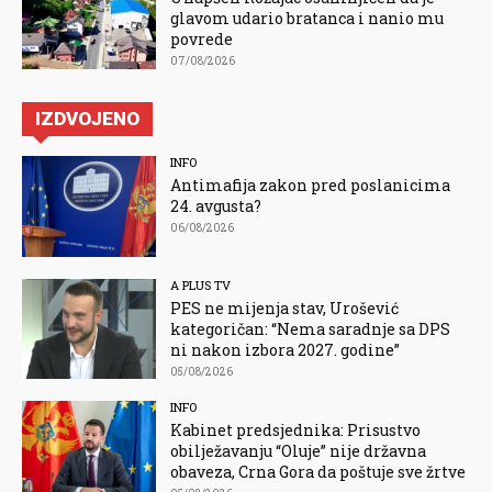
glavom udario bratanca i nanio mu
povrede
07/08/2026
IZDVOJENO
INFO
Antimafija zakon pred poslanicima
24. avgusta?
06/08/2026
A PLUS TV
PES ne mijenja stav, Urošević
kategoričan: “Nema saradnje sa DPS
ni nakon izbora 2027. godine”
05/08/2026
INFO
Kabinet predsjednika: Prisustvo
obilježavanju “Oluje” nije državna
obaveza, Crna Gora da poštuje sve žrtve