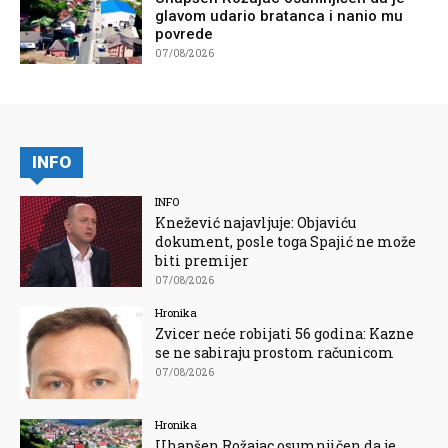
glavom udario bratanca i nanio mu
povrede
07/08/2026
INFO
INFO
Knežević najavljuje: Objaviću
dokument, posle toga Spajić ne može
biti premijer
07/08/2026
Hronika
Zvicer neće robijati 56 godina: Kazne
se ne sabiraju prostom računicom
07/08/2026
Hronika
Uhapšen Rožajac osumnjičen da je