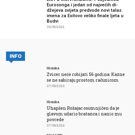
Eurosonga i jedan od najvećih di-
džejeva svijeta predvode novi talas
imena za Exitovo veliko finale ljeta u
Budvi
06/08/2026
INFO
Hronika
Zvicer neće robijati 56 godina: Kazne
se ne sabiraju prostom računicom
07/08/2026
Hronika
Uhapšen Rožajac osumnjičen da je
glavom udario bratanca i nanio mu
povrede
07/08/2026