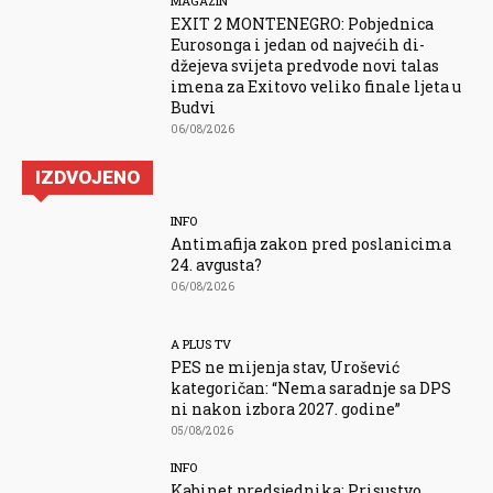
MAGAZIN
EXIT 2 MONTENEGRO: Pobjednica
Eurosonga i jedan od najvećih di-
džejeva svijeta predvode novi talas
imena za Exitovo veliko finale ljeta u
Budvi
06/08/2026
IZDVOJENO
INFO
Antimafija zakon pred poslanicima
24. avgusta?
06/08/2026
A PLUS TV
PES ne mijenja stav, Urošević
kategoričan: “Nema saradnje sa DPS
ni nakon izbora 2027. godine”
05/08/2026
INFO
Kabinet predsjednika: Prisustvo