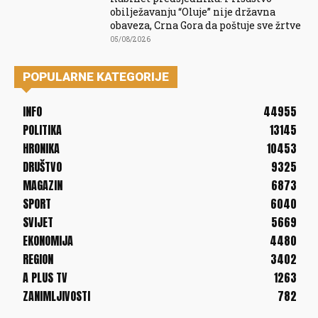
obilježavanju “Oluje” nije državna
obaveza, Crna Gora da poštuje sve žrtve
05/08/2026
POPULARNE KATEGORIJE
INFO
44955
POLITIKA
13145
HRONIKA
10453
DRUŠTVO
9325
MAGAZIN
6873
SPORT
6040
SVIJET
5669
EKONOMIJA
4480
REGION
3402
A PLUS TV
1263
ZANIMLJIVOSTI
782