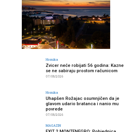
Hronika
Zvicer neće robijati 56 godina: Kazne
se ne sabiraju prostom računicom
07/08/2026
Hronika
Uhapšen Rožajac osumnjičen da je
glavom udario bratanca i nanio mu
povrede
07/08/2026
MAGAZIN
EXIT 2 MONTENEGRO: Pobjednica