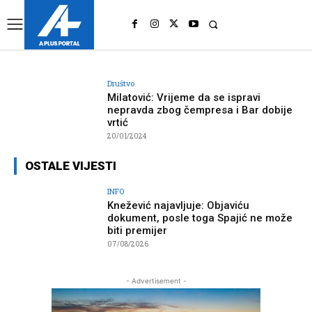
UK
LONDON NEWS
Društvo
Milatović: Vrijeme da se ispravi
nepravda zbog čempresa i Bar dobije
vrtić
20/01/2024
OSTALE VIJESTI
INFO
Knežević najavljuje: Objaviću
dokument, posle toga Spajić ne može
biti premijer
07/08/2026
- Advertisement -