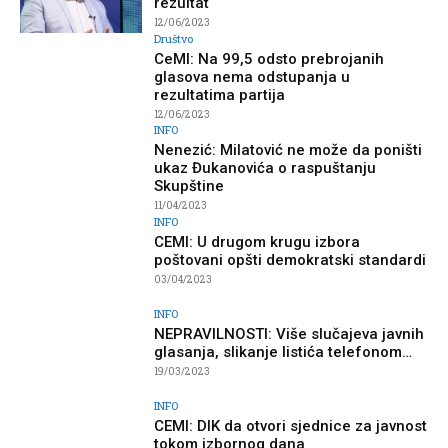
rezultat
12/06/2023
Društvo
CeMI: Na 99,5 odsto prebrojanih
glasova nema odstupanja u
rezultatima partija
12/06/2023
INFO
Nenezić: Milatović ne može da poništi
ukaz Đukanovića o raspuštanju
Skupštine
11/04/2023
INFO
CEMI: U drugom krugu izbora
poštovani opšti demokratski standardi
03/04/2023
INFO
NEPRAVILNOSTI: Više slučajeva javnih
glasanja, slikanje listića telefonom…
19/03/2023
INFO
CEMI: DIK da otvori sjednice za javnost
tokom izbornog dana