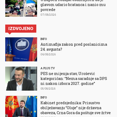
glavom udario bratanca i nanio mu
povrede
07/08/2026
IZDVOJENO
INFO
Antimafija zakon pred poslanicima
24. avgusta?
06/08/2026
A PLUS TV
PES ne mijenja stav, Urošević
kategoričan: “Nema saradnje sa DPS
ni nakon izbora 2027. godine”
05/08/2026
INFO
Kabinet predsjednika: Prisustvo
obilježavanju “Oluje” nije državna
obaveza, Crna Gora da poštuje sve žrtve