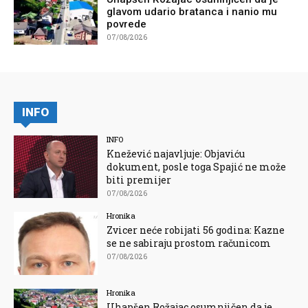
glavom udario bratanca i nanio mu
povrede
07/08/2026
INFO
INFO
Knežević najavljuje: Objaviću
dokument, posle toga Spajić ne može
biti premijer
07/08/2026
Hronika
Zvicer neće robijati 56 godina: Kazne
se ne sabiraju prostom računicom
07/08/2026
Hronika
Uhapšen Rožajac osumnjičen da je