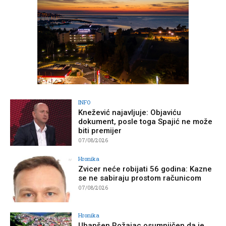
INFO
Knežević najavljuje: Objaviću
dokument, posle toga Spajić ne može
biti premijer
07/08/2026
Hronika
Zvicer neće robijati 56 godina: Kazne
se ne sabiraju prostom računicom
07/08/2026
Hronika
Uhapšen Rožajac osumnjičen da je