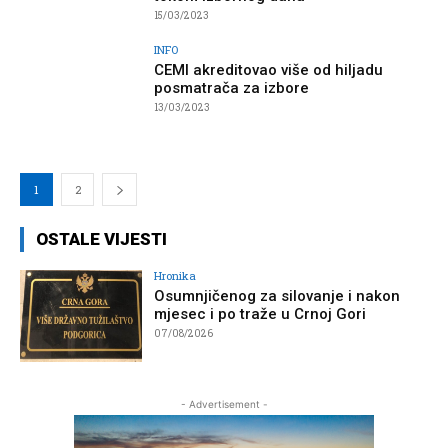
15/03/2023
INFO
CEMI akreditovao više od hiljadu
posmatrača za izbore
13/03/2023
1
2
OSTALE VIJESTI
Hronika
Osumnjičenog za silovanje i nakon
mjesec i po traže u Crnoj Gori
07/08/2026
- Advertisement -