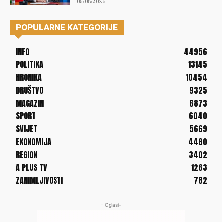
05/08/2026
POPULARNE KATEGORIJE
INFO
44956
POLITIKA
13145
HRONIKA
10454
DRUŠTVO
9325
MAGAZIN
6873
SPORT
6040
SVIJET
5669
EKONOMIJA
4480
REGION
3402
A PLUS TV
1263
ZANIMLJIVOSTI
782
- Oglasi-