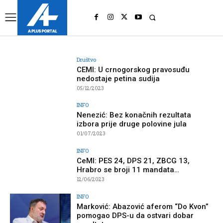
UK
LONDON NEWS
Društvo
CEMI: U crnogorskog pravosuđu
nedostaje petina sudija
05/12/2023
INFO
Nenezić: Bez konačnih rezultata
izbora prije druge polovine jula
01/07/2023
INFO
CeMI: PES 24, DPS 21, ZBCG 13,
Hrabro se broji 11 mandata…
12/06/2023
INFO
Marković: Abazović aferom “Do Kvon”
pomogao DPS-u da ostvari dobar