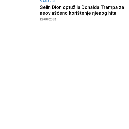
MAGAZIN
Selin Dion optužila Donalda Trampa za
neovlašćeno korištenje njenog hita
12/08/2024