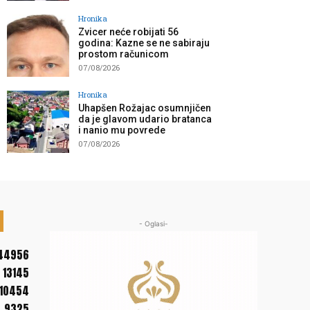
Hronika
Zvicer neće robijati 56
godina: Kazne se ne sabiraju
prostom računicom
07/08/2026
Hronika
Uhapšen Rožajac osumnjičen
da je glavom udario bratanca
i nanio mu povrede
07/08/2026
- Oglasi-
44956
13145
10454
9325