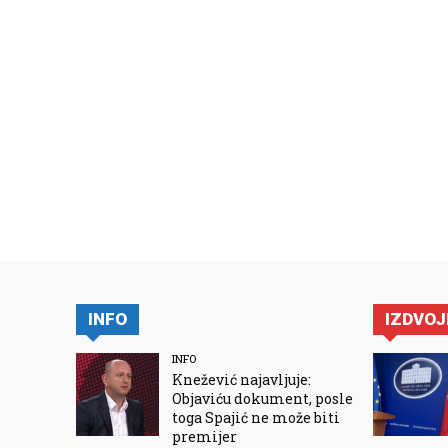
INFO
IZDVO
INFO
Knežević najavljuje:
Objaviću dokument, posle
toga Spajić ne može biti
premijer