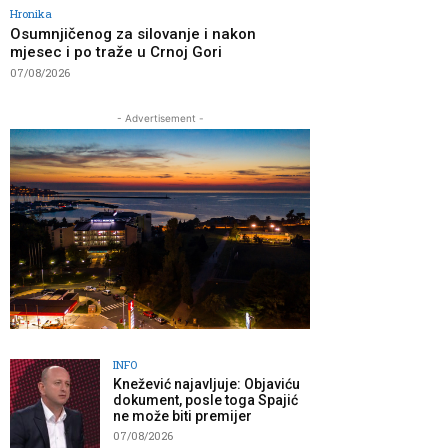
Hronika
Osumnjičenog za silovanje i nakon
mjesec i po traže u Crnoj Gori
07/08/2026
- Advertisement -
INFO
Knežević najavljuje: Objaviću
dokument, posle toga Spajić
ne može biti premijer
07/08/2026