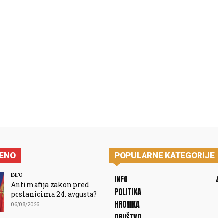
JENO
POPULARNE KATEGORIJE
INFO
INFO
Antimafija zakon pred
POLITIKA
poslanicima 24. avgusta?
HRONIKA
06/08/2026
DRUŠTVO