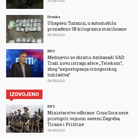
10/08/2026
Hronika
Uhapšen Tuzanin, u automobilu
pronađeno 38 kilograma marihuane
08/08/2026
INFO
Medojević se obratio Ambasadi SAD:
Traži novu istragu afere „Telekom“,
zbog “nepostupanja crnogorskog
tužilaštva”
08/08/2026
IZDVOJENO
INFO
Ministarstvo odbrane: Crna Gora neće
pristupiti vojnom savezu Zagreba,
Tirane i Prištine
08/08/2026