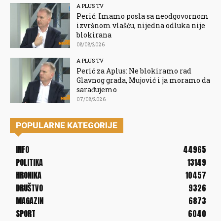
A PLUS TV
Perić: Imamo posla sa neodgovornom
izvršnom vlašću, nijedna odluka nije
blokirana
08/08/2026
A PLUS TV
Perić za Aplus: Ne blokiramo rad
Glavnog grada, Mujović i ja moramo da
sarađujemo
07/08/2026
POPULARNE KATEGORIJE
INFO
44965
POLITIKA
13149
HRONIKA
10457
DRUŠTVO
9326
MAGAZIN
6873
SPORT
6040