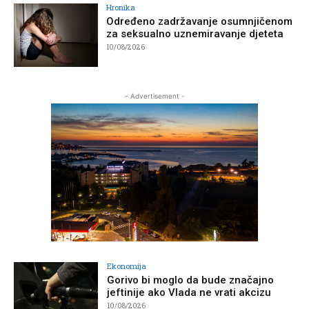
Hronika
Određeno zadržavanje osumnjičenom
za seksualno uznemiravanje djeteta
10/08/2026
- Advertisement -
Ekonomija
Gorivo bi moglo da bude značajno
jeftinije ako Vlada ne vrati akcizu
10/08/2026