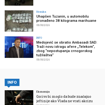
Hronika
Uhapšen Tuzanin, u automobilu
pronađeno 38 kilograma marihuane
08/08/2026
INFO
Medojević se obratio Ambasadi SAD:
Traži novu istragu afere „Telekom“,
zbog “nepostupanja crnogorskog
tužilaštva”
08/08/2026
INFO
Ekonomija
Gorivo bi moglo da bude značajno
jeftinije ako Vlada ne vrati akcizu