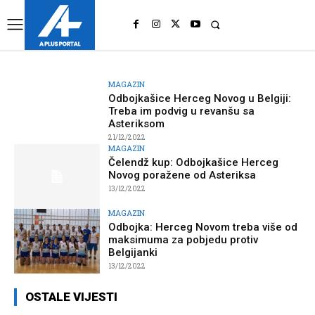
UK
LONDON NEWS
MAGAZIN
Odbojkašice Herceg Novog u Belgiji:
Treba im podvig u revanšu sa
Asteriksom
21/12/2022
MAGAZIN
Čelendž kup: Odbojkašice Herceg
Novog poražene od Asteriksa
13/12/2022
MAGAZIN
Odbojka: Herceg Novom treba više od
maksimuma za pobjedu protiv
Belgijanki
13/12/2022
OSTALE VIJESTI