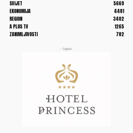
SVIJET
5669
EKONOMIJA
4481
REGION
3402
A PLUS TV
1265
ZANIMLJIVOSTI
782
- Oglasi-