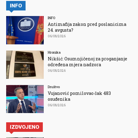
INFO
INFO
Antimafija zakon pred poslanicima
24. avgusta?
06/08/2026
Hronika
Nikšić: Osumnjičenoj za proganjanje
određena mjera nadzora
06/08/2026
Društvo
Vujanović pomilovao čak 483
osuđenika
06/08/2026
IZDVOJENO