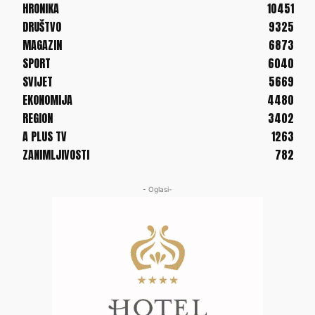
HRONIKA
10451
DRUŠTVO
9325
MAGAZIN
6873
SPORT
6040
SVIJET
5669
EKONOMIJA
4480
REGION
3402
A PLUS TV
1263
ZANIMLJIVOSTI
782
- Oglasi-