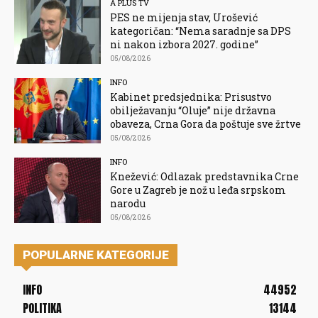
A PLUS TV
PES ne mijenja stav, Urošević
kategoričan: “Nema saradnje sa DPS
ni nakon izbora 2027. godine”
05/08/2026
INFO
Kabinet predsjednika: Prisustvo
obilježavanju “Oluje” nije državna
obaveza, Crna Gora da poštuje sve žrtve
05/08/2026
INFO
Knežević: Odlazak predstavnika Crne
Gore u Zagreb je nož u leđa srpskom
narodu
05/08/2026
POPULARNE KATEGORIJE
INFO
44952
POLITIKA
13144