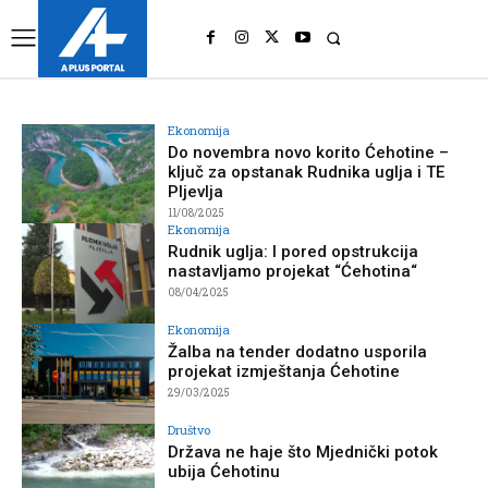
UK
LONDON NEWS
Ekonomija
Do novembra novo korito Ćehotine –
ključ za opstanak Rudnika uglja i TE
Pljevlja
11/08/2025
Ekonomija
Rudnik uglja: I pored opstrukcija
nastavljamo projekat “Ćehotina“
08/04/2025
Ekonomija
Žalba na tender dodatno usporila
projekat izmještanja Ćehotine
29/03/2025
Društvo
Država ne haje što Mjednički potok
ubija Ćehotinu