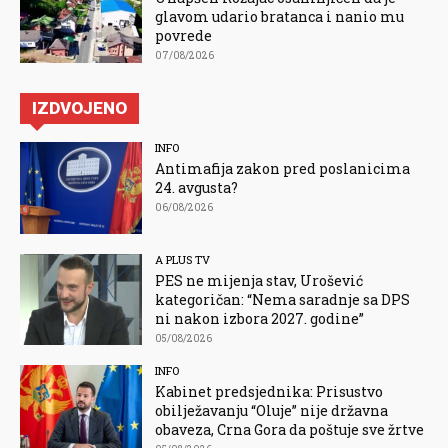
glavom udario bratanca i nanio mu
povrede
07/08/2026
IZDVOJENO
INFO
Antimafija zakon pred poslanicima
24. avgusta?
06/08/2026
A PLUS TV
PES ne mijenja stav, Urošević
kategoričan: “Nema saradnje sa DPS
ni nakon izbora 2027. godine”
05/08/2026
INFO
Kabinet predsjednika: Prisustvo
obilježavanju “Oluje” nije državna
obaveza, Crna Gora da poštuje sve žrtve