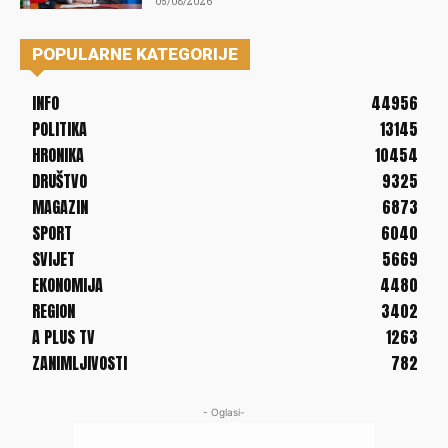
05/08/2026
POPULARNE KATEGORIJE
INFO
44956
POLITIKA
13145
HRONIKA
10454
DRUŠTVO
9325
MAGAZIN
6873
SPORT
6040
SVIJET
5669
EKONOMIJA
4480
REGION
3402
A PLUS TV
1263
ZANIMLJIVOSTI
782
- Oglasi-