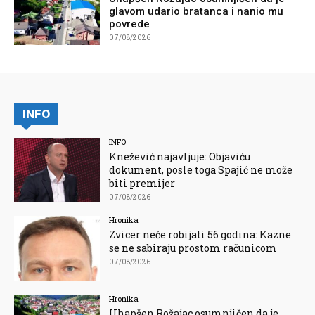
glavom udario bratanca i nanio mu
povrede
07/08/2026
INFO
INFO
Knežević najavljuje: Objaviću
dokument, posle toga Spajić ne može
biti premijer
07/08/2026
Hronika
Zvicer neće robijati 56 godina: Kazne
se ne sabiraju prostom računicom
07/08/2026
Hronika
Uhapšen Rožajac osumnjičen da je