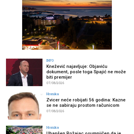
INFO
Knežević najavljuje: Objaviću
dokument, posle toga Spajić ne može
biti premijer
07/08/2026
Hronika
Zvicer neće robijati 56 godina: Kazne
se ne sabiraju prostom računicom
07/08/2026
Hronika
Uhapšen Rožajac osumnjičen da je